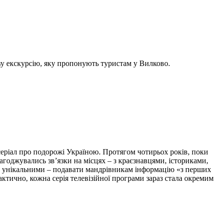
ву екскурсію, яку пропонують туристам у Вилково.
серіал про подорожі Україною. Протягом чотирьох років, поки
агоджувались зв’язки на місцях – з краєзнавцями, істориками,
му унікальними – подавати мандрівникам інформацію «з перших
актично, кожна серія телевізійної програми зараз стала окремим