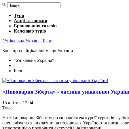
Тури
Акції та знижки
Бронювання готелів
Календар турів
"Унікальна Україна"
Блог
Блог про найцікавіші місця України
"Унікальна Україна"
|
Блог
«Пивоварня Зіберта» - частина унікальної Україн
15 квітня, 12:04
Tweet
На «Пивоварню Зіберта» розпочалися екскурсії туристів з усіх 
спеціалізується виключно на подорожах Україною та організов
з пропозицією проводити екскурсії і на пивоварні.