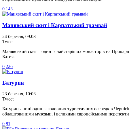
0
143
Манявський скит і Карпатський трамвай
24 березня, 09:03
Tweet
Манявський скит – один із найстаріших монастирів на Прикарпа
Батия.
0
226
Батурин
23 березня, 10:03
Tweet
Батурин - нині один із головних туристичних осередків Черніг
облаштованими музеями, і великими європейськими перспекти
0
81