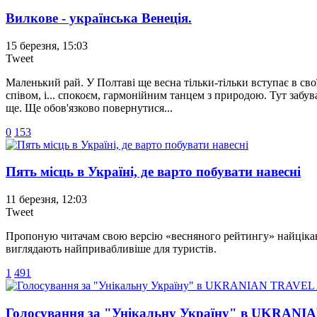
Вилкове - українська Венеція.
15 березня, 15:03
Tweet
Маленький рай. У Полтаві ще весна тільки-тільки вступає в св
співом, і... спокоєм, гармонійним танцем з природою. Тут забув
ще. Ще обов'язково повернутися...
0
153
Пять місць в Україні, де варто побувати навесні
11 березня, 12:03
Tweet
Пропоную читачам свою версію «весняного рейтингу» найцікавіш
виглядають найпривабливіше для туристів.
1
491
Голосування за "Унікальну Україну" в UKRANIA