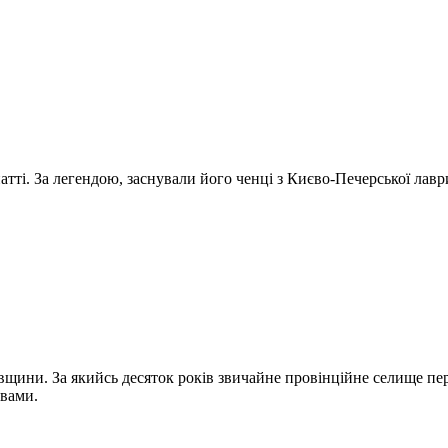
тті. За легендою, заснували його ченці з Києво-Печерської лав
івщини. За якийсь десяток років звичайне провінційне селище пе
вами.