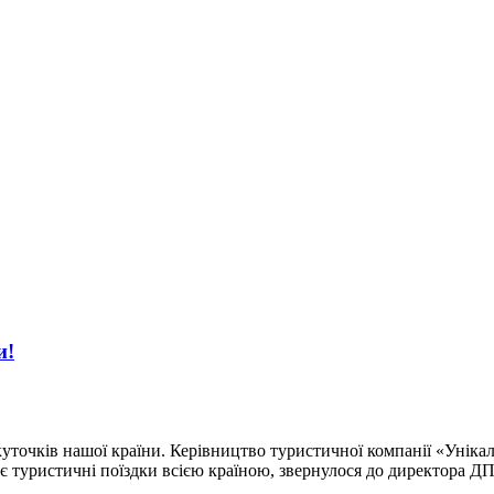
и!
куточків нашої країни. Керівництво туристичної компанії «Уніка
ує туристичні поїздки всією країною, звернулося до директора