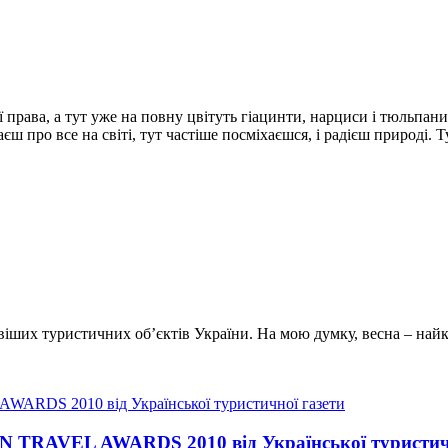
ої права, а тут уже на повну цвітуть гіацинти, нарциси і тюльп
аєш про все на світі, тут частіше посміхаєшся, і радієш природі
их туристичних об’єктів України. На мою думку, весна – найкра
N TRAVEL AWARDS 2010 від Української туристич