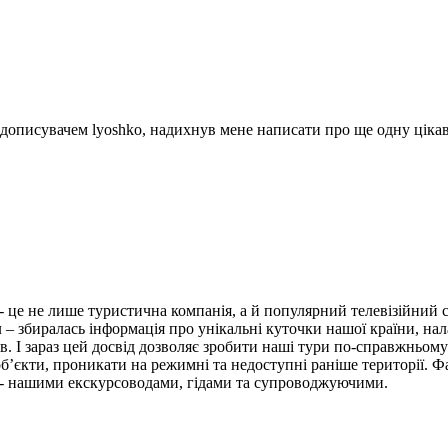
" дописувачем lyoshko, надихнув мене написати про ще одну ціка
- це не лише туристична компанія, а й популярний телевізійний 
 – збиралась інформація про унікальні куточки нашої країни, нал
в. І зараз цей досвід дозволяє зробити наші тури по-справжньо
об’єкти, проникати на режимні та недоступні раніше території. Ф
 - нашими екскурсоводами, гідами та супроводжуючими.