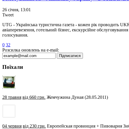
26 cічня, 13:01
Tweet
UTG - Українська туристична газета - кожен рік проводить 
авіаперевезення, готельний бізнес, екскурсійне обслуговування і 
голосування.
0
32
Розсилка оновлень на e-mail:
Поїхали
28 травня
від 660 грн.
Жемчужина Дуная (28.05.2011)
04 червня
від 230 грн.
Европейская провинция + Пивоварня Зибе