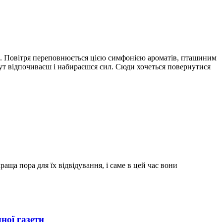
ани. Повітря переповнюється цією симфонією ароматів, пташиним
. Тут відпочиваєш і набираєшся сил. Сюди хочеться повернутися
ща пора для їх відвідування, і саме в цей час вони
ної газети