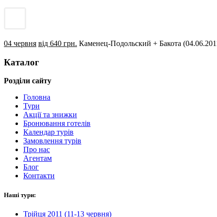
04 червня
від 640 грн.
Каменец-Подольский + Бакота (04.06.201
Каталог
Розділи сайту
Головна
Тури
Акції та знижки
Бронювання готелів
Календар турів
Замовлення турів
Про нас
Агентам
Блог
Контакти
Наші тури:
Трійця 2011 (11-13 червня)