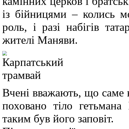
камінних церков і братськ
із бійницями – колись м
роль, і разі набігів тат
жителі Маняви.
Вчені вважають, що саме 
поховано тіло гетьмана 
таким був його заповіт.