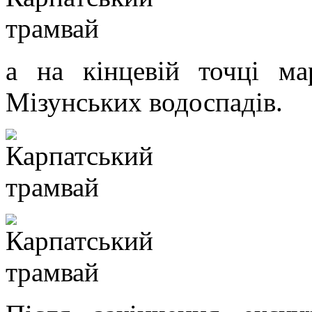
а на кінцевій точці м
Мізунських водоспадів.