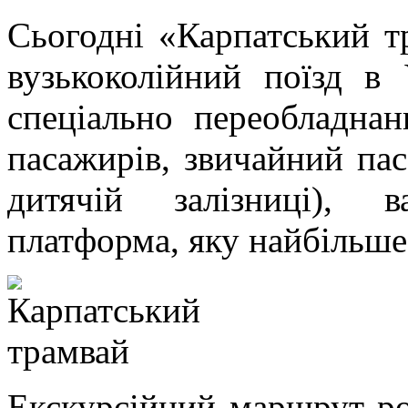
Сьогодні «Карпатський т
вузькоколійний поїзд в
спеціально переобладна
пасажирів, звичайний пас
дитячій залізниці), в
платформа, яку найбільш
Екскурсійний маршрут ро