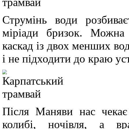
Струмінь води розбива
міріади бризок. Можна 
каскад із двох менших вод
і не підходити до краю ус
Після Маняви нас чекає
колибі, ночівля, а вр