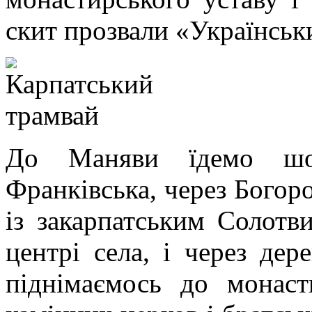
скит прозвали «Українсь
До Маняви їдемо шо
Франківська, через Богор
із закарпатським Солотв
центрі села, і через дер
піднімаємось до монаст