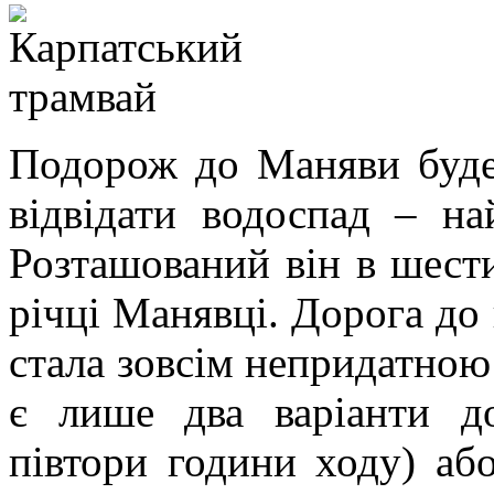
Подорож до Маняви буде
відвідати водоспад – н
Розташований він в шести
річці Манявці. Дорога до
стала зовсім непридатною 
є лише два варіанти д
півтори години ходу) аб