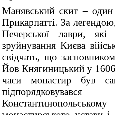
Манявський скит – один 
Прикарпатті. За легендою,
Печерської лаври, як
зруйнування Києва війсь
свідчать, що засновнико
Йов Княгиницький у 1606 р
часи монастир був са
підпорядковува
Константинопольському 
монастирського уставу і