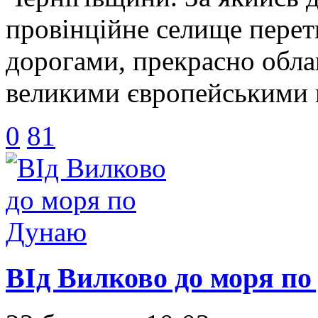
провінційне селище перет
дорогами, прекрасно обла
великими європейськими 
0
81
ВІд Вилково до моря п