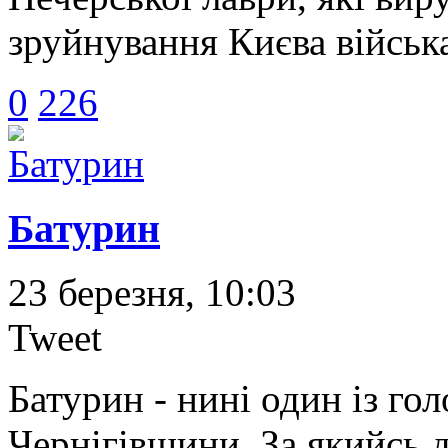
зруйнування Києва військ
0
226
Батурин
23 березня, 10:03
Tweet
Батурин - нині один із го
Чернігівщини. За якийсь д