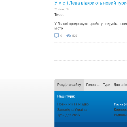
У місті Лева відкриють новий тур
20 cічня, '14
Tweet
У Львові продовжують роботу над унікальним
місто
0
527
Розділи сайту
Головна
Тури
Для cпі
Наші тури:
Новий Рік та Різдво
Пасха (4
Заповідна Україна
Корпор
Тури для своїх
Відпочи