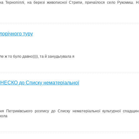
на Тернопіллі, на березі живописної Стрипи, причаїлося село Рукомиш. Н
лорічного туру
ле ж то було давно)))), та й занудьгувала я
ЮНЕСКО до Списку нематеріальної
 Петриківського розпису до Списку нематеріальної культурної спадщин
орола