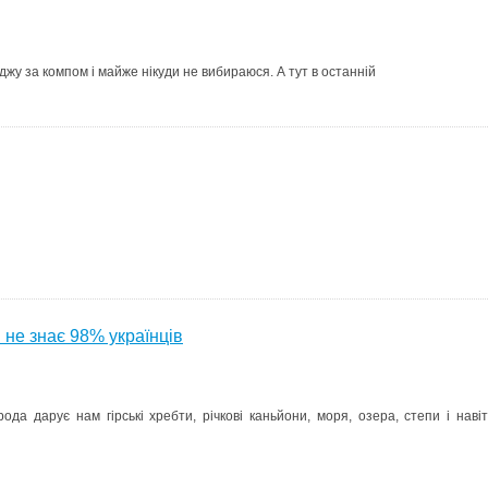
джу за компом і майже нікуди не вибираюся. А тут в останній
і не знає 98% українців
ода дарує нам гірські хребти, річкові каньйони, моря, озера, степи і навіт