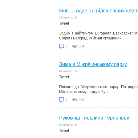
Київ — одне з найдешевших для т
13 лютого, '14
Tweet
Згідно з рейтингом European Backpacker I
Софія і Белград.Рейтинг складений
0
634
Зима в Міжрічинському парку
07 лютого, '14
Tweet
Поїздка до Міжрічинського парку. По доро
Міжрічинському парку я була
1
263
Рукомиш - перлина Тернопілля
05 лютого, '14
Tweet