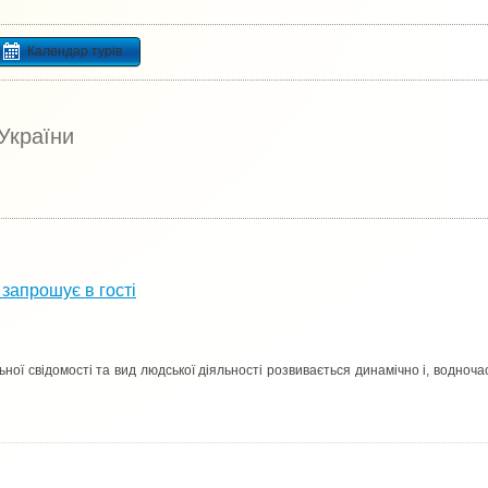
Календар турів
 України
запрошує в гості
ної свідомості та вид людської діяльності розвивається динамічно і, водноча