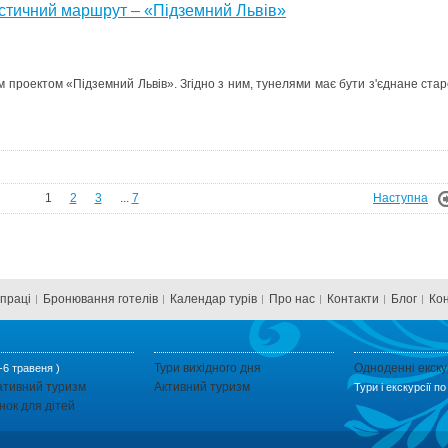
истичний маршрут – «Підземний Львів»
 проектом «Підземний Львів». Згідно з ним, тунелями має бути з'єднане стар
1
2
3
...
7
Наступна
впраці
Бронювання готелів
Календар турів
Про нас
Контакти
Блог
Ко
Тури вихідного дня
Одноденні екску
-6 травеня )
ативний туризм
Активний туризм
Тури і екскурсії п
нок для дітей