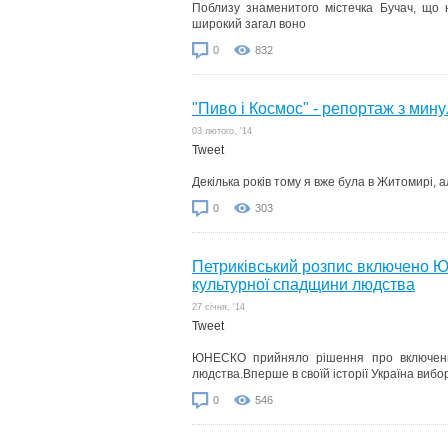
Поблизу знаменитого містечка Бучач, що 
широкий загал воно
0
832
"Пиво і Космос" - репортаж з мину
03 лютого, '14
Tweet
Декілька років тому я вже була в Житомирі, а
0
303
Петриківський розпис включено 
культурної спадщини людства
27 cічня, '14
Tweet
ЮНЕСКО прийняло рішення про включення
людства.Вперше в своїй історії Україна виб
0
546