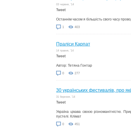
03 червня, '14
Tweet
Останнім часом я більшість свого часу прово
1
403
Праліси Карпат
14 травня, '14
Tweet
Автор: Тетяна Гонтар
0
277
30 українських фестивалів, про як
31 березня, '14
Tweet
Україна цікава своєю різноманітністю. Прир
пустелі. Клімат
0
451