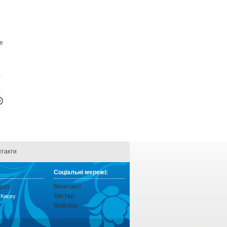
е
нтакти
Соціальні мережі:
рсії
Вконтакті
Твіттер
о Києву
Фейсбук