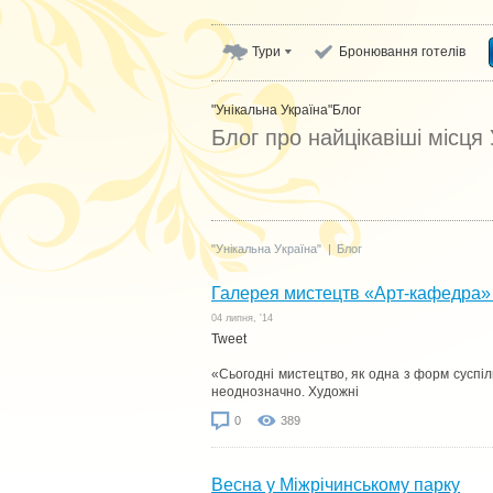
Тури
Бронювання готелів
"Унікальна Україна"
Блог
Блог про найцікавіші місця
"Унікальна Україна"
|
Блог
Галерея мистецтв «Арт-кафедра» 
04 липня, '14
Tweet
«Сьогодні мистецтво, як одна з форм суспіль
неоднозначно. Художні
0
389
Весна у Міжрічинському парку