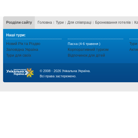
Розділи сайту
Головна
Тури
Для cпівпраці
Бронювання готелів
К
Наші тури:
Новий Рік та Різдво
Тури
Пасха (4-6 травеня )
Заповідна Україна
Корпоративний туризм
Акти
Тури для своїх
Відпочинок для дітей
© 2008 - 2026 Унікальна Україна.
Всі права застережено.
...