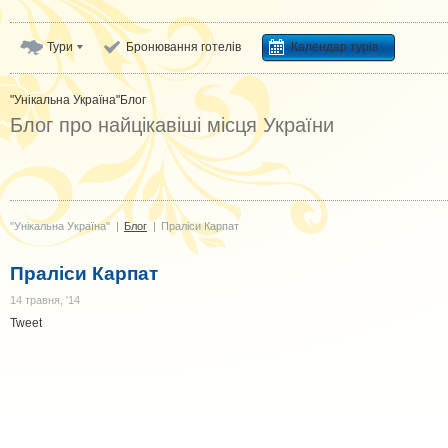
Тури
Бронювання готелів
Календар турів
"Унікальна Україна"
Блог
Блог про найцікавіші місця України
"Унікальна Україна"
|
Блог
|
Праліси Карпат
Праліси Карпат
14 травня, '14
Tweet