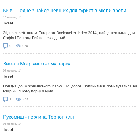
Київ — одне з найдешевших для туристів міст Європи
13 лютого, '14
Tweet
Згідно з рейтингом European Backpacker Index-2014, найдешевшими для т
Софія і Белград.Рейтинг складений
0
670
Зима в Міжрічинському парку
07 лютого, '14
Tweet
Поїздка до Міжрічинського парку. По дорозі зупинилися помилуватися н
Міжрічинському парку я була
1
273
Рукомиш - перлина Тернопілля
05 лютого, '14
Tweet