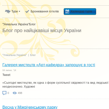
Тури
Бронювання готелів
Календар турів
"Унікальна Україна"
Блог
Блог про найцікавіші місця України
"Унікальна Україна"
|
Блог
Галерея мистецтв «Арт-кафедра» запрошує в гості
04 липня, '14
Tweet
«Сьогодні мистецтво, як одна з форм суспільної свідомості та вид людської 
неоднозначно. Художні
0
498
Весна у Міжрічинському парку