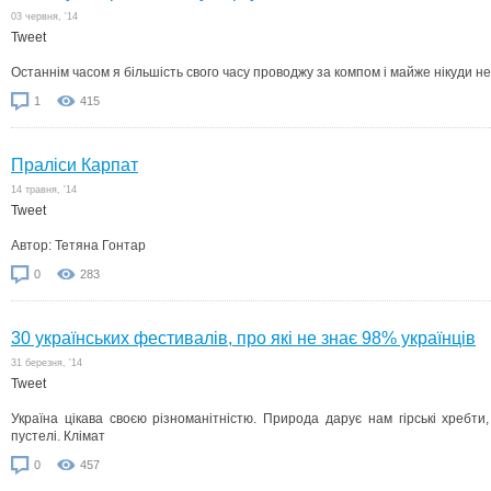
03 червня, '14
Tweet
Останнім часом я більшість свого часу проводжу за компом і майже нікуди не
1
415
Праліси Карпат
14 травня, '14
Tweet
Автор: Тетяна Гонтар
0
283
30 українських фестивалів, про які не знає 98% українців
31 березня, '14
Tweet
Україна цікава своєю різноманітністю. Природа дарує нам гірські хребти, 
пустелі. Клімат
0
457