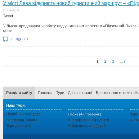
У місті Лева відкриють новий туристичний маршрут – «Пі
20 cічня, '14
Tweet
У Львові продовжують роботу над унікальним проектом «Підземний Львів». З
місто
0
601
1
2
3
...
7
Розділи сайту
Головна
Тури
Для cпівпраці
Бронювання готелів
К
Наші тури:
Новий Рік та Різдво
Тури
Пасха (4-6 травеня )
Заповідна Україна
Корпоративний туризм
Акти
Тури для своїх
Відпочинок для дітей