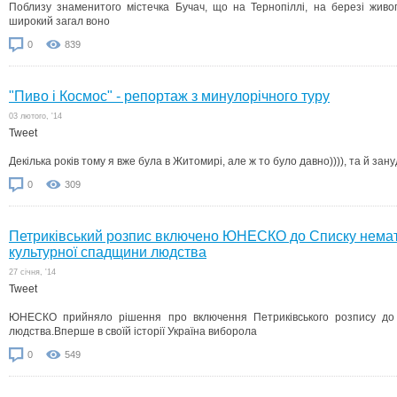
Поблизу знаменитого містечка Бучач, що на Тернопіллі, на березі жив
широкий загал воно
0
839
"Пиво і Космос" - репортаж з минулорічного туру
03 лютого, '14
Tweet
Декілька років тому я вже була в Житомирі, але ж то було давно)))), та й зан
0
309
Петриківський розпис включено ЮНЕСКО до Списку немат
культурної спадщини людства
27 cічня, '14
Tweet
ЮНЕСКО прийняло рішення про включення Петриківського розпису до 
людства.Вперше в своїй історії Україна виборола
0
549