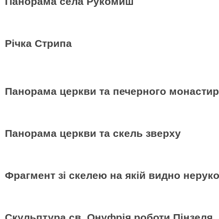
Панорама села Рукомиш
Річка Стрипа
Панорама церкви та печерного монасти
Панорама церкви та скель зверху
Фрагмент зі скелею на якій видно нерук
Скульптура св. Онуфрія роботи Пінзеля