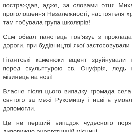
постраждав, адже, за словами отця Мих
проголошення Незалежності, настоятеля х
там побувала група школярів!
Сам обвал панотець пов’язує з проклада
дороги, при будівництві якої застосовували
Гігантські каменюки вщент зруйнували 
перед скульптурою св. Онуфрія, ледь
мізинець на нозі!
Власне після цього випадку громада села
святого за межі Рукомишу і навіть умовл
допомогли.
Це не перший випадок чудесного порят
дивовижно енергетичній місцині.