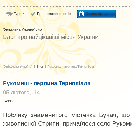
Тури
Бронювання готелів
Календар турів
"Унікальна Україна"
Блог
Блог про найцікавіші місця України
"Унікальна Україна"
|
Блог
|
Рукомиш - перлина Тернопілля
Рукомиш - перлина Тернопілля
05 лютого, '14
Tweet
Поблизу знаменитого містечка Бучач, що
живописної Стрипи, причаїлося село Руком