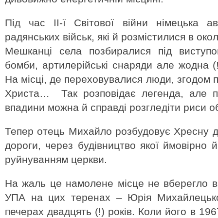
Під час ІІ-ї Світової війни німецька а
радянських військ, які й розмістилися в ок
Мешканці села позбиралися під виступо
бомби, артилерійські снаряди але жодна (
На місці, де переховувалися люди, згодом 
Христа… Так розповідає легенда, але п
впадини можна й справді розгледіти риси о
Тепер отець Михайло розбудовує Хресну до
дороги, через будівництво якої ймовірно 
руйнуванням церкви.
На жаль це намолене місце не вберегло ві
УПА на цих теренах – Юрія Михайлецько
печерах двадцять (!) років. Коли його в 19