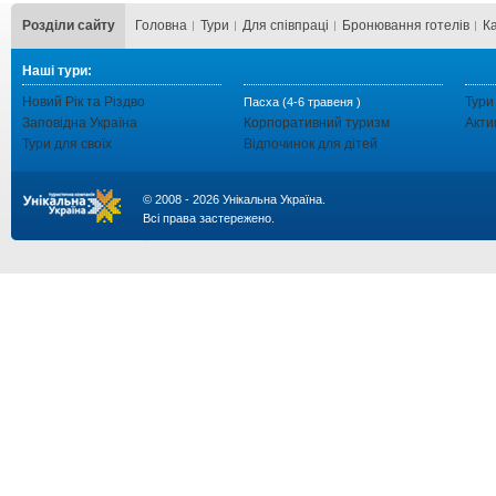
Розділи сайту
Головна
Тури
Для cпівпраці
Бронювання готелів
К
Наші тури:
Новий Рік та Різдво
Тури
Пасха (4-6 травеня )
Заповідна Україна
Корпоративний туризм
Акти
Тури для своїх
Відпочинок для дітей
© 2008 - 2026 Унікальна Україна.
Всі права застережено.
...