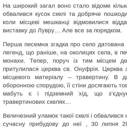
На широкий загал воно стало відоме кільк
обвалився кусок скелі та добряче пошкоди
коли місцеві мешканці відмовилися відд
виставку до Лувру… Але все за порядком.
Перша писемна згадка про село датована 1
легенд, що раніше, на околицях села, в п
монахи. Тепер, поруч із тим місцем де
притулилася церква св. Онуфрія. Церква 
місцевого матеріалу – травертину. В д
оборонною спорудою, її стіни досягають то
мабуть є і підземний хід, що з’єдн
травертинових скелях…
Величезний уламок такої скелі і обвалився 
сучасну прибудову до неї , 30 липня 2