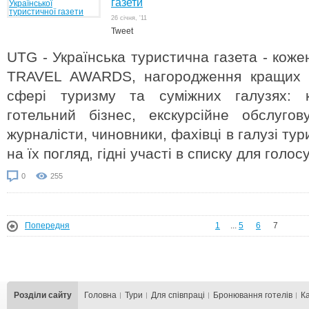
газети
26 cічня, '11
Tweet
UTG - Українська туристична газета - кож
TRAVEL AWARDS, нагородження кращих 
сфері туризму та суміжних галузях: ку
готельний бізнес, екскурсійне обслугов
журналісти, чиновники, фахівці в галузі тури
на їх погляд, гідні участі в списку для голос
0
255
Попередня
1
...
5
6
7
Розділи сайту
Головна
Тури
Для cпівпраці
Бронювання готелів
К