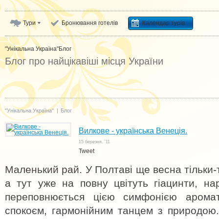
Тури
Бронювання готелів
Календар турів
"Унікальна Україна"
Блог
Блог про найцікавіші місця України
"Унікальна Україна"
|
Блог
Вилкове - українська Венеція.
15 березня, '11
Tweet
Маленький рай. У Полтаві ще весна тільки-т
а тут уже на повну цвітуть гіацинти, на
переповнюється цією симфонією ароматі
спокоєм, гармонійним танцем з природою