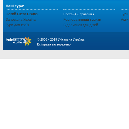
Наші тури:
Новий Рік та Різдво
Тури
Пасха (4-6 травеня )
Заповідна Україна
Корпоративний туризм
Акти
Тури для своїх
Відпочинок для дітей
© 2008 - 2019 Унікальна Україна.
Всі права застережено.
...