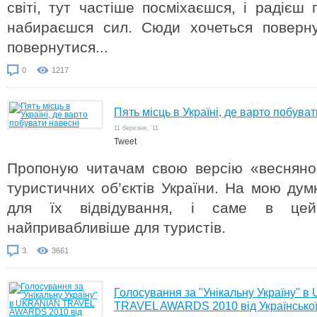
світі, тут частіше посміхаєшся, і радієш 
набираєшся сил. Сюди хочеться поверну
повернутися...
0
1217
Пять місць в Україні, де варто побува
11 березня, '11
Tweet
Пропоную читачам свою версію «весняног
туристичних об’єктів України. На мою дум
для їх відвідування, і саме в це
найпривабливіше для туристів.
3
3661
Голосування за "Унікальну Україну" 
TRAVEL AWARDS 2010 від Української