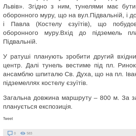
Львів». Згідно з ним, тунелями має бути
оборонного муру, що на вул.Підвальній, і д
і Павла (Костелу єзуїтів), що побудо
оборонного муру.Вхід до підземель п
Підвальній.
У ратуші планують зробити другий вхідн
центр. Далі тунель вестиме під пл. Ринок
ансамблю шпиталю Св. Духа, що на пл. Іван
підземеллях костелу єзуїтів.
Загальна довжина маршруту – 800 м. За з
планується експозиція.
Tweet
0
583