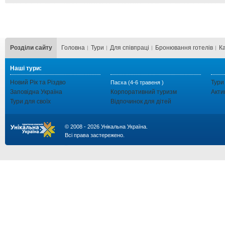
Розділи сайту
Головна
Тури
Для cпівпраці
Бронювання готелів
К
Наші тури:
Новий Рік та Різдво
Тури
Пасха (4-6 травеня )
Заповідна Україна
Корпоративний туризм
Акти
Тури для своїх
Відпочинок для дітей
© 2008 - 2026 Унікальна Україна.
Всі права застережено.
...