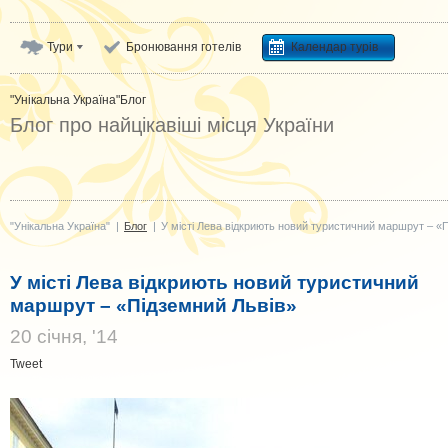
Тури
Бронювання готелів
Календар турів
"Унікальна Україна"
Блог
Блог про найцікавіші місця України
"Унікальна Україна"
|
Блог
|
У місті Лева відкриють новий туристичний маршрут – «
У місті Лева відкриють новий туристичний
маршрут – «Підземний Львів»
20 cічня, '14
Tweet