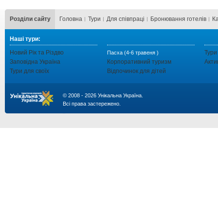
Розділи сайту
Головна
Тури
Для cпівпраці
Бронювання готелів
К
Наші тури:
Новий Рік та Різдво
Тури
Пасха (4-6 травеня )
Заповідна Україна
Корпоративний туризм
Акти
Тури для своїх
Відпочинок для дітей
© 2008 - 2026 Унікальна Україна.
Всі права застережено.
...