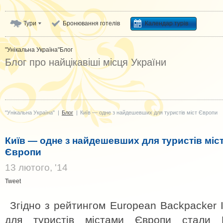
Тури
Бронювання готелів
Календар турів
"Унікальна Україна"
Блог
Блог про найцікавіші місця України
"Унікальна Україна"
|
Блог
|
Київ — одне з найдешевших для туристів міст Європи
Київ — одне з найдешевших для туристів міс
Європи
13 лютого, '14
Tweet
Згідно з рейтингом European Backpacker
для туристів містами Європи стали Б