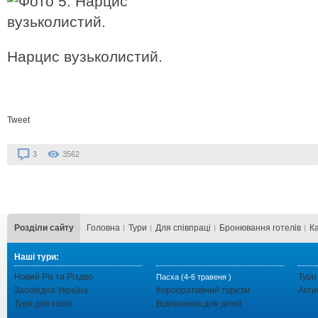
Нарцис вузьколистий.
Tweet
3
3562
Розділи сайту
Головна
Тури
Для cпівпраці
Бронювання готелів
К
Наші тури:
Новий Рік та Різдво
Тури
Пасха (4-6 травеня )
Заповідна Україна
Корпоративний туризм
Акти
Тури для своїх
Відпочинок для дітей