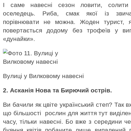
І саме навесні сезон ловити, солити
оселедець. Риба, смак якої із звич
порівнювати не можна. Жоден турист, я
повертається додому без трофеїв у виг
«дунайки».
Вулиці у Вилковому навесні
2. Асканія Нова та Бирючий острів.
Ви бачили як цвіте український степ? Так 
що більшості рослин для життя тут виділе
часу, тільки навесні. Бо вже з середини че
буяння квітів побачите лише випалений 