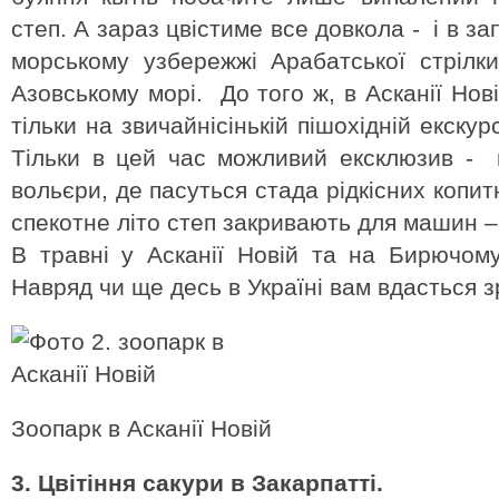
степ. А зараз цвістиме все довкола - і в за
морському узбережжі Арабатської стрілк
Азовському морі. До того ж, в Асканії Но
тільки на звичайнісінькій пішохідній екскур
Тільки в цей час можливий ексклюзив - в
вольєри, де пасуться стада рідкісних копит
спекотне літо степ закривають для машин 
В травні у Асканії Новій та на Бирючому
Навряд чи ще десь в Україні вам вдасться з
Зоопарк в Асканії Новій
3. Цвітіння сакури в Закарпатті.