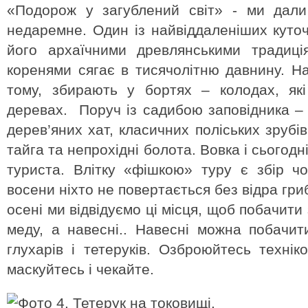
«Подорож у загублений світ» - ми дали
недаремне. Один із найвіддаленіших куточк
його архаїчними древлянськими традиці
коренями сягає в тисячолітню давнину. Нав
тому, збирають у бортях – колодах, як
деревах. Поруч із садибою заповідника – 
дерев’яних хат, класичних поліських зрубі
тайга та непрохідні болота. Вовка і сьогодн
туриста. Влітку «фішкою» туру є збір чор
восени ніхто не повертається без відра гриб
осені ми відвідуємо ці місця, щоб побачити
меду, а навесні.. Навесні можна побачит
глухарів і тетеруків. Озброюйтесь техніко
маскуйтесь і чекайте.