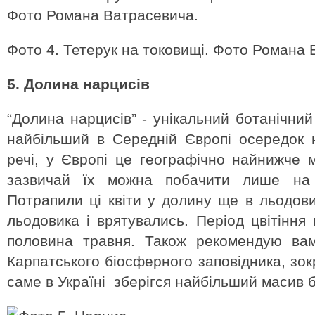
Фото 4. Тетерук на токовищі. Фото Романа 
5. Долина нарцисів
“Долина нарцисiв” - унікальний ботанічни
найбільший в Середній Європі осередок 
речі, у Європі це географічно найнижче м
зазвичай їх можна побачити лише на 
Потрапили ці квіти у долину ще в льодови
льодовика і врятувались. Період цвітіння
половина травня. Також рекомендую вам
Карпатського біосферного заповідника, зок
саме в Україні зберігся найбільший масив б