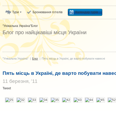
Тури
Бронювання готелів
Календар турів
"Унікальна Україна"
Блог
Блог про найцікавіші місця України
"Унікальна Україна"
|
Блог
|
Пять місць в Україні, де варто побувати навесні
Пять місць в Україні, де варто побувати наве
11 березня, '11
Tweet