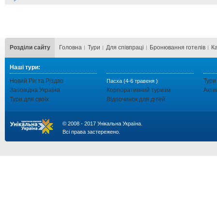
Розділи сайту
Головна
Тури
Для cпівпраці
Бронювання готелів
К
Наші тури:
Новий Рік та Різдво
Тури
Пасха (4-6 травеня )
Заповідна Україна
Корпоративний туризм
Акти
Тури для своїх
Відпочинок для дітей
© 2008 - 2017 Унікальна Україна.
Всі права застережено.
...