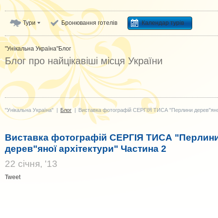
Тури
Бронювання готелів
Календар турів
"Унікальна Україна"
Блог
Блог про найцікавіші місця України
"Унікальна Україна"
|
Блог
|
Виставка фотографій СЕРГІЯ ТИСА "Перлини дерев"яної
Виставка фотографій СЕРГІЯ ТИСА "Перлин
дерев"яної архітектури" Частина 2
22 cічня, '13
Tweet