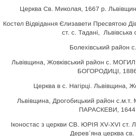
Церква Cв. Миколая, 1667 р. Львівщина
Костел Відвідання Єлизавети Пресвятою Діво
ст. с. Тадані, Львівська
Болехівський район с
Львівщина, Жовківський район с. МОГИ
БОГОРОДИЦІ, 1886
Церква в с. Нагірці. Львівщина, Ж
Львівщина, Дрогобицький район с.м.т.
ПАРАСКЕВИ, 1644 
Іконостас з церкви СВ. ЮРІЯ XV-XVI ст.
Дерев`яна церква св.