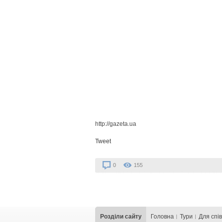
http://gazeta.ua
Tweet
0
155
Розділи сайту
Головна
Тури
Для cпі