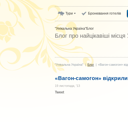
Тури
Бронювання готелів
"Унікальна Україна"
Блог
Блог про найцікавіші місця
"Унікальна Україна"
|
Блог
|
«Вагон-самогон» від
«Вагон-самогон» відкрили
19 листопада, '13
Tweet