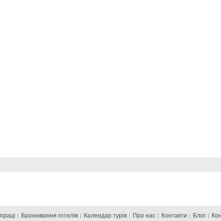
впраці
Бронювання готелів
Календар турів
Про нас
Контакти
Блог
Ко