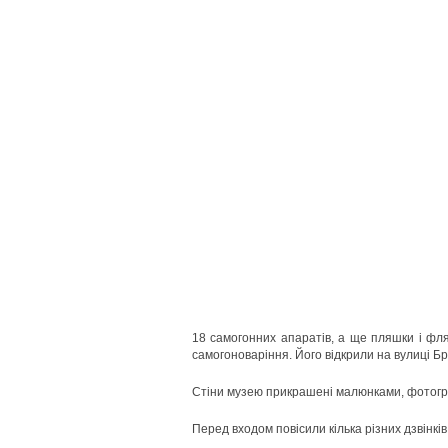
18 самогонних апаратів, а ще пляшки і фля
самогоноваріння. Його відкрили на вулиці Бр
Стіни музею прикрашені малюнками, фотогр
Перед входом повісили кілька різних дзвінків