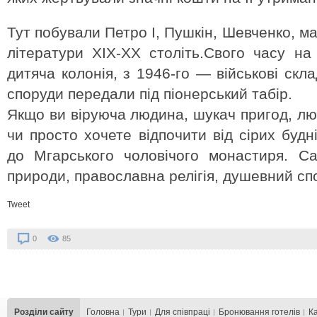
Тут побували Петро І, Пушкін, Шевченко, ма
літератури XIX-ХХ століть.Свого часу на
дитяча колонія, з 1946-го — військові скл
споруди передали під піонерський табір.
Якщо ви віруюча людина, шукач пригод, люб
чи просто хочете відпочити від сірих будн
до Мгарського чоловічого монастиря. С
природи, православна релігія, душевний спок
Tweet
0
85
Розділи сайту
Головна
Тури
Для cпівпраці
Бронювання готелів
К