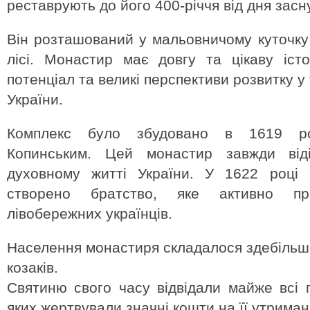
реставрують до його 400-річчя від дня засн
Він розташований у мальовничому куточк
лісі. Монастир має довгу та цікаву іст
потенціал та великі перспективи розвитку у
України.
Комплекс було збудовано в 1619 ро
Копинським. Цей монастир завжди від
духовному житті України. У 1622 році 
створено братство, яке активно пр
лівобережних українців.
Населення монастиря складалося здебільшо
козаків.
Святиню свого часу відвідали майже всі г
яких жертвували значні кошти на її утриман