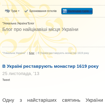
Тури
Бронювання готелів
Календар турів
"Унікальна Україна"
Блог
Блог про найцікавіші місця України
"Унікальна Україна"
|
Блог
|
В Україні реставрують монастир 1619 року
В Україні реставрують монастир 1619 року
25 листопада, '13
Tweet
Одну з найстаріших святинь Україн