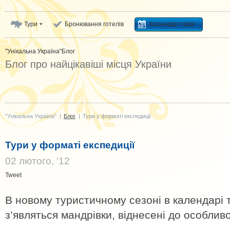
Тури
Бронювання готелів
Календар турів
"Унікальна Україна"
Блог
Блог про найцікавіші місця України
"Унікальна Україна"
|
Блог
|
Тури у форматі експедиції
Тури у форматі експедиції
02 лютого, '12
Tweet
В новому туристичному сезоні в календарі т
з’являться мандрівки, віднесені до особливо