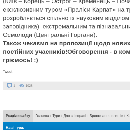
(Київ – Корець – Острог – Кременець – Поча
ексклюзивним туром «Праліси Карпат» на т
розробляється спільно із науковим відділо
заповідника), екстремальним та пізнавальн
Осмолоди (Центральні Горгани).
Також чекаємо на пропозиції щодо нови
постійних учасників!Обговорення - в ко
гріємось! :)
Tweet
1
1028
Розділи сайту
Головна
Тури
Для cпівпраці
Бронювання готелів
К
Наші тури: