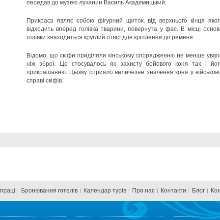
передав до музею лучанин Василь Академицький.
Прикраса являє собою фігурний щиток, від верхнього кінця яког
відходить вперед голівка тварини, повернута у фас. В місці основ
голівки знаходиться круглий отвір для кріплення до ременя.
Відомо, що скіфи приділяли кінському спорядженню не менше уваги
ніж зброї. Це стосувалось як захисту бойового коня так і йог
прикрашанню. Цьому сприяло величезне значення коня у військові
справі скіфів.
впраці
Бронювання готелів
Календар турів
Про нас
Контакти
Блог
Ко