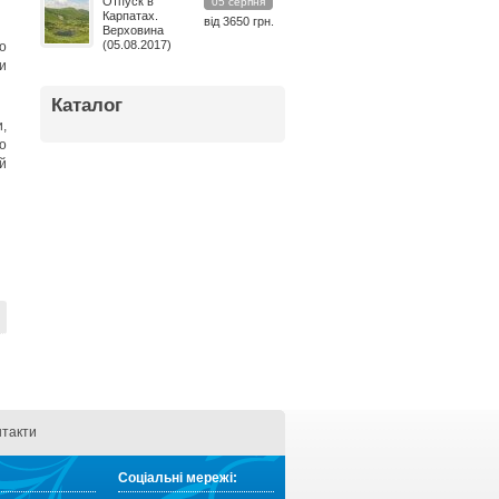
Отпуск в
05 серпня
Карпатах.
від 3650 грн.
Верховина
(05.08.2017)
о
и
Каталог
,
о
й
нтакти
Соціальні мережі: