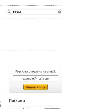
Розсилка оновлень на e-mail:
я
Поїхали
о
ї