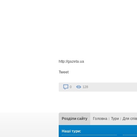
http://gazeta.ua
Tweet
0
128
Розділи сайту
Головна
Тури
Для cпі
Наші тури: