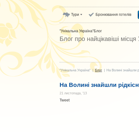
Тури
Бронювання готелів
"Унікальна Україна"
Блог
Блог про найцікавіші місця
"Унікальна Україна"
|
Блог
|
На Волині знайшли р
На Волині знайшли рідкіс
21 листопада, '13
Tweet