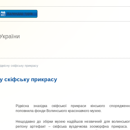
Календар турів
 України
ідкісну скіфську прикрасу
ну скіфську прикрасу
Рідкісна знахідка скіфської прикраси кінського спорядженн
поповнила фонди Волинського краєзнавчого музею.
Нещодавно до збірки музею надійшов незвичний для волинськог
регіону артефакт – скіфська вуздечкова зооморфна прикраса. Ї