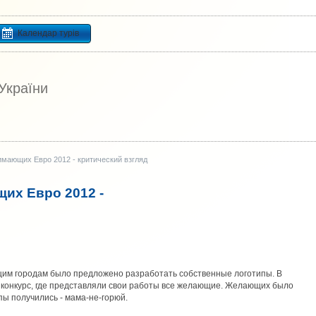
Календар турів
 України
имающих Евро 2012 - критический взгляд
их Евро 2012 -
щим городам было предложено разработать собственные логотипы. В
конкурс, где представляли свои работы все желающие. Желающих было
пы получились - мама-не-горюй.