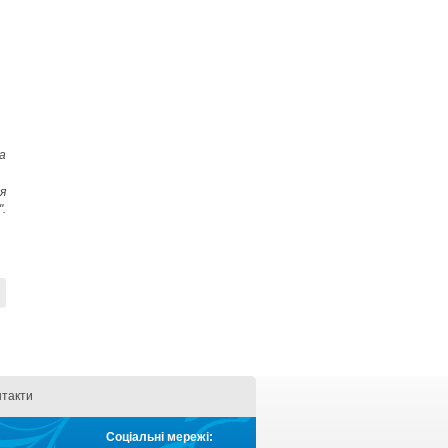
а
я
.
нтакти
Соціальні мережі: