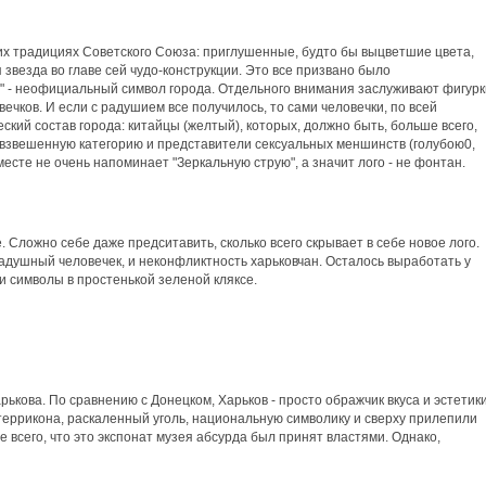
их традициях Советского Союза: приглушенные, будто бы выцветшие цвета,
звезда во главе сей чудо-конструкции. Это все призвано было
" - неофициальный символ города. Отдельного внимания заслуживают фигурк
ечков. И если с радушием все получилось, то сами человечки, по всей
ий состав города: китайцы (желтый), которых, должно быть, больше всего,
звешенную категорию и представители сексуальных меншинств (голубою0,
вместе не очень напоминает "Зеркальную струю", а значит лого - не фонтан.
 Сложно себе даже предситавить, сколько всего скрывает в себе новое лого.
 радушный человечек, и неконфликтность харьковчан. Осталось выработать у
 символы в простенькой зеленой кляксе.
ькова. По сравнению с Донецком, Харьков - просто ображчик вкуса и эстетики
террикона, раскаленный уголь, национальную символику и сверху прилепили
уже всего, что это экспонат музея абсурда был принят властями. Однако,