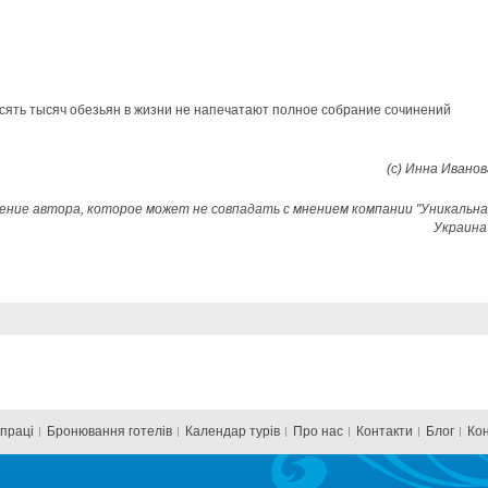
сять тысяч обезьян в жизни не напечатают полное собрание сочинений
(с) Инна Иванов
ение автора, которое может не совпадать с мнением компании "Уникальна
Украина"
впраці
Бронювання готелів
Календар турів
Про нас
Контакти
Блог
Ко