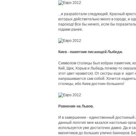
...и разработали следующий. Красный крис
которых действительно много в городе, и о
пароход! Все бы ничего, если бы поразите
годами ранее.
Киев - памятник писающей Лыбеди.
Символом столицы был избран памятник, к
Кий, Щек, Хорыв и Лыбедь почему-то оказали
этот цвет нравится). От сестры еще и идет
напрашивается сам собой. Хочется надеятьс
столицы, ибо Киев достоин большего!
Равнение на Львов.
И в завершение - единственный достоиный ло
данный логотип мне казался настолько орга
используется уже достаточно давно. Да и с
магнитиков до больших уличнх баннеров. Бе