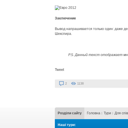
Заключение
Вывод напрашивается только один: даже де
Шекспира.
P.S. Данный текст отображает мн
Tweet
2
1138
Розділи сайту
Головна
Тури
Для cпі
Наші тури: