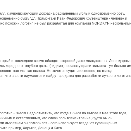
талл, символизирующий докрасна раскаленный уголь и одновременно розу,
дновременно букву "Д". Прямо-таки Иван Фёдорович Крузенштерн - человек и
льно похожий логотип не был разработан для компании NORDKYN нескольким
оторый в последнее время обходят стороной даже молодожены. Легендарны
сь хородного голубого цвета (видимо, по заказу правительства - уж больно и
 непонятная желтая полоса. Не хочется судить поспешно, но вывод
я, что власти одумаются и найдут средства для разработки лучшего логотип
готип - Львов! Надо отметить, что когда я была во Львове в мае этого года,
ничным и естественным, что сложилось впечаитление, будто бы он
ами львовянам он полюбился - лого используют везде: от сувениирных
рите пример, Харьков, Донецк и Киев.