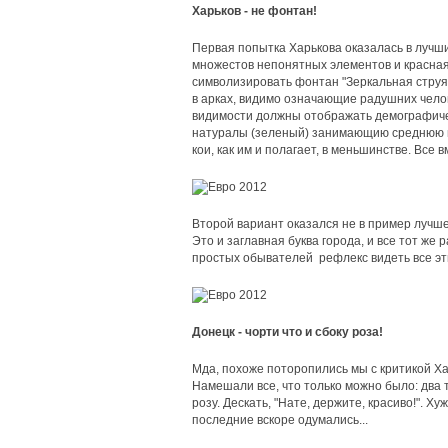
Харьков - не фонтан!
Первая попытка Харькова оказалась в лучш
множестов непонятных элементов и красная 
символизировать фонтан "Зеркальная струя
в арках, видимо означающие радушних челов
видимости должны отображать демографическ
натуралы (зеленый) занимающию среднюю в
кои, как им и полагает, в меньшинстве. Все 
Второй вариант оказался не в пример лучше.
Это и заглавная буква города, и все тот же
простых обывателей рефлекс видеть все эти
Донецк - чорти что и сбоку роза!
Мда, похоже поторопились мы с критикой Хар
Намешали все, что только можно было: два 
розу. Дескать, "Нате, держите, красиво!". Х
последние вскоре одумались...