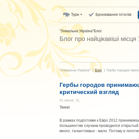
Тури
Бронювання готелів
"Унікальна Україна"
Блог
Блог про найцікавіші місця
"Унікальна Україна"
|
Блог
|
Гербы городов прин
Гербы городов принимающ
критический взгляд
01 липня, '11
Tweet
В рамках подготовки к Евро 2012 принимаю
большинстве случаев проводился открытый 
много, талантливых - мало. Потому и логоти