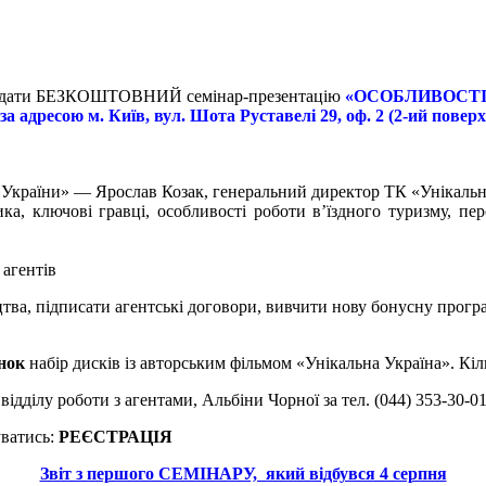
ідвідати БЕЗКОШТОВНИЙ семінар-презентацію
«ОСОБЛИВОСТІ 
 за адресою м. Київ, вул. Шота Руставелі 29, оф. 2 (2-ий поверх
ої України» — Ярослав Козак, генеральний директор ТК «Унікальн
ика, ключові гравці, особливості роботи в’їздного туризму, 
 агентів
тва, підписати агентські договори, вивчити нову бонусну прогр
нок
набір дисків із авторським фільмом «Унікальна Україна». Кіль
ідділу роботи з агентами, Альбіни Чорної за тел. (044) 353-30
уватись:
РЕЄСТРАЦІЯ
Звіт з першого СЕМІНАРУ, який відбувся 4 серпня