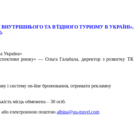
ВНУТРІШНЬОГО ТА В'ЇЗДНОГО ТУРИЗМУ В УКРАЇНІ»,
).
а Україна»
перспективи ринку» — Ольга Галабала, директор з розвитку ТК
аму і систему on-line бронювання, отримати рекламну
кість місць обмежена – 30 осіб.
-01 або електронною поштою
albina@uu-travel.com