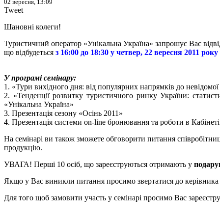
02 вересня, 13:09
Tweet
Шановні колеги!
Туристичний оператор «Унікальна Україна» запрошує Вас в
що відбудеться
з 16:00 до 18:30 у четвер, 22 вересня 2011 року
У програмі семінару:
1. «Тури вихідного дня: від популярних напрямків до невідом
2. «Тенденції розвитку туристичного ринку України: статист
«Унікальна Україна»
3. Презентація сезону «Осінь 2011»
4. Презентація системи on-line бронювання та роботи в Кабінеті
На семінарі ви також зможете обговорити питання співробітниц
продукцію.
УВАГА! Перші 10 осіб, що зареєструються отримають у
подару
Якщо у Вас виникли питання просимо звертатися до керівника в
Для того щоб замовити участь у семінарі просимо Вас зареєстр