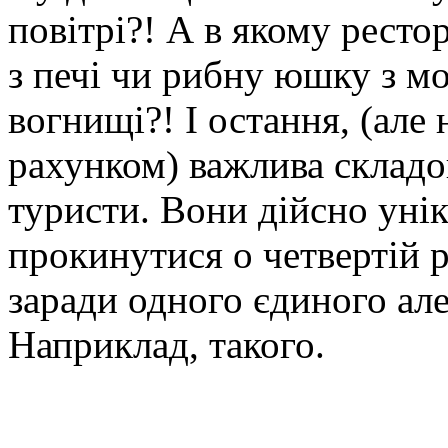
повітрі?! А в якому ресто
з печі чи рибну юшку з м
вогнищі?! І остання, (але 
рахунком) важлива складо
туристи. Вони дійсно унік
прокинутися о четвертій р
заради одного єдиного але
Наприклад, такого.