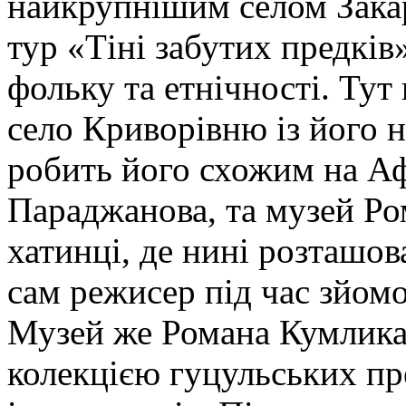
найкрупнішим селом Закар
тур «Тіні забутих предків
фольку та етнічності. Тут
село Криворівню із його 
робить його схожим на Аф
Параджанова, та музей Ро
хатинці, де нині розташо
сам режисер під час зйомо
Музей же Романа Кумлика
колекцією гуцульських пр