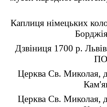
Каплиця німецьких колон
Борджія
Дзвіниця 1700 р. Льві
ПО
Церква Cв. Миколая, д
Кам'я
Церква Cв. Миколая, д