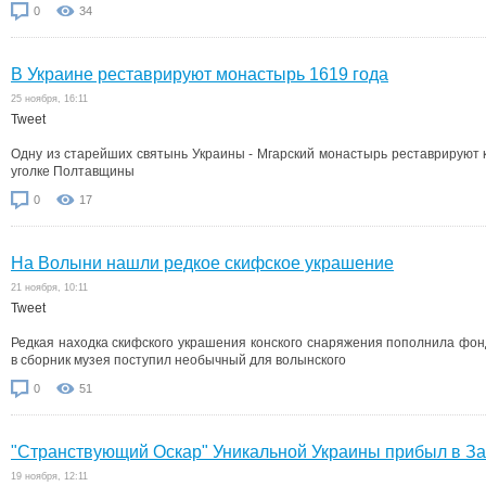
0
34
В Украине реставрируют монастырь 1619 года
25 ноября, 16:11
Tweet
Одну из старейших святынь Украины - Мгарский монастырь реставрируют к
уголке Полтавщины
0
17
На Волыни нашли редкое скифское украшение
21 ноября, 10:11
Tweet
Редкая находка скифского украшения конского снаряжения пополнила фон
в сборник музея поступил необычный для волынского
0
51
"Странствующий Оскар" Уникальной Украины прибыл в За
19 ноября, 12:11