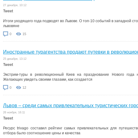
27 декабря, 10:12
Tweet
Итоги уходящего года подводят во Львове. О топ-10 событий в западной сто
львовяне
0
15
Иностранные турагентства продают путевки в революцио
25 декабря, 13:12
Tweet
Экстрим-туры в революционный Киев на празднование Нового года 
Желающих увидеть своими глазами, как создается
0
12
Львов – среди самых привлекательных туристических гор
26 ноября, 16:11
Tweet
Ресурс trivago составил рейтинг самых привлекательных для путешест
отбора было соотношение цены и качества