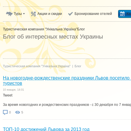
Туры
Акции и скидки
Бронирование отелей
Ка
Туристическая компания "Унікальна Україна"
Блог
Блог об интересных местах Украины
Туристическая компания "Унікальна Україна"
|
Блог
На новогодне-рождественские праздники Львов посетило 
туристов
10 января, 14:01
Tweet
За время новогодних и рождественских праздников - с 30 декабря по 7 янва
0
5
ТОП-10 достижений Львова за 2013 год