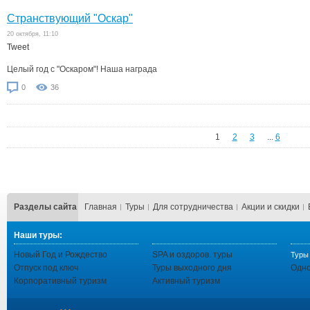
Странствующий "Оскар"
20 октября, 11:10
Tweet
Целый год с "Оскаром"! Наша награда
0
36
1
2
3
...
6
Разделы сайта
Главная
Туры
Для сотрудничества
Акции и скидки
Наши туры:
Новый Год и Рождество
SPA и оздоров. туры
Туры 
Отпуск под ключ
Туры выходного дня
Одно
Корпоративный туризм
Активный туризм