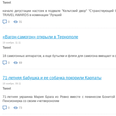
Tweet
начало дегустации настоек в подвале "Кельтский двор" "Странствующий
TRAVEL AWARDS в номинации "Лучший
0
31
«Вагон-самогон» открыли в Тернополе
19 ноября, 11:11
Tweet
18 самогонных аппаратов, а еще бутылки и фляги для самогона вмещает в с
0
69
71-летняя бабушка и ее собачка покорили Карпаты
18 ноября, 09:11
Tweet
71-летняя украинка Мария Брага из Ровно вместе с пекинесом Бонитой
Пенсионерка со своим «четвероногим
0
73