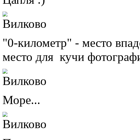
"0-километр" - место впа
место для кучи фотографи
Море...