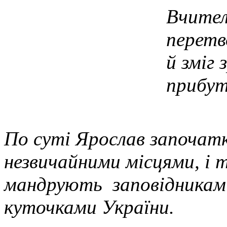
Вчител
перетв
й зміг 
прибут
По суті Ярослав започат
незвичайними місцями, і 
мандрують заповідниками
куточками України.