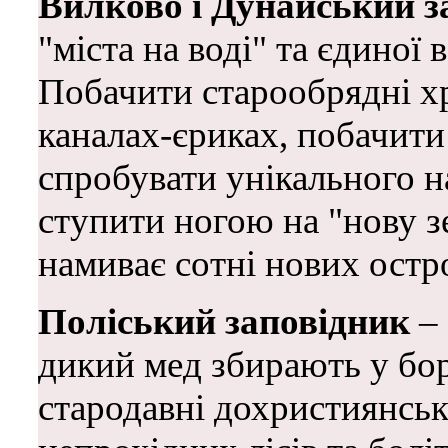
Вилково і Дунайський з
"міста на воді" та єдиної 
Побачити старообрядні хр
каналах-єриках, побачити 
спробувати унікального н
ступити ногою на "нову 
намиває сотні нових остро
Поліський заповідник
– 
дикий мед збирають у борт
стародавні дохристиянські