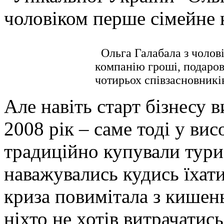
чоловіком перше сімейне 
Ольга Галабала з чолов
компанію гроші, подарова
чотирьох співзасновникі
Але навіть старт бізнесу 
2008 рік – саме тоді у ви
традиційно купували тури 
наважувались кудись їхати
криза повимітала з кишень
ніхто не хотів витрачатись