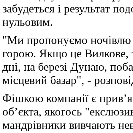
забудеться і результат по
нульовим.
"Ми пропонуємо ночівлю 
горою. Якщо це Вилкове, 
дні, на березі Дунаю, поба
місцевий базар", - розпов
Фішкою компанії є прив’я
об’єкта, якогось "екслюзи
мандрівники вивчають неві