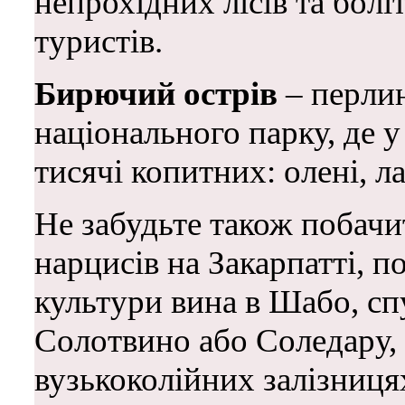
непрохідних лісів та болі
туристів.
Бирючий острів
– перли
національного парку, де 
тисячі копитних: олені, л
Не забудьте також побачи
нарцисів на Закарпатті, п
культури вина в Шабо, сп
Солотвино або Соледару, 
вузькоколійних залізницях