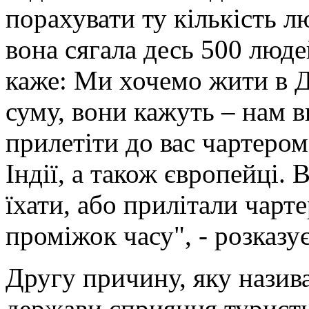
порахувати ту кількість лю
вона сягала десь 500 люде
каже: Ми хочемо жити в Д
суму, вони кажуть – нам в
прилетіти до вас чартером.
Індії, а також європейці.
їхати, або прилітали чарт
проміжок часу", - розказу
Другу причину, яку назива
держави сприяння туристи