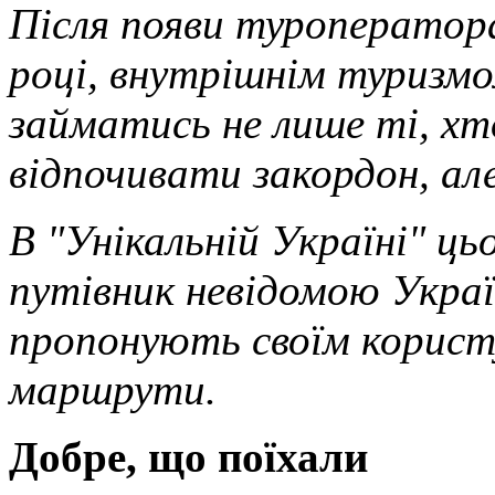
Після появи туроператора
році, внутрішнім туризм
займатись не лише ті, хт
відпочивати закордон, але
В "Унікальній Україні" ц
путівник невідомою Україн
пропонують своїм користу
маршрути.
Добре, що поїхали