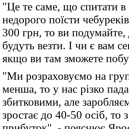
"Це те саме, що спитати в
недорого поїсти чебурекі
300 грн, то ви подумайте, 
будуть везти. І чи є вам с
якщо ви там зможете побут
"Ми розраховуємо на груп
менша, то у нас різко пад
збитковими, але заробляє
зростає до 40-50 осіб, то
прибуток", - пояснює Яр