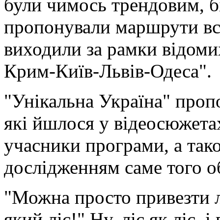
були чимось трендовим, б
пропонували маршрути все
виходили за рамки відоми
Крим-Київ-Львів-Одеса".
"Унікальна Україна" проп
які йшлося у відеосюжета
учасники програми, а тако
дослідженням саме того об
"Можна просто привезти л
який ліс!" Ну, ліс як ліс, і