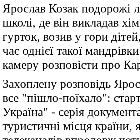
Ярослав Козак подорожі л
школі, де він викладав хі
гурток, возив у гори дітей
час однієї такої мандрівк
камеру розповісти про Ка
Захоплену розповідь Ярос
все "пішло-поїхало": стар
Україна" - серія документ
туристичні місця країни, 
телеканалів впродовж чот