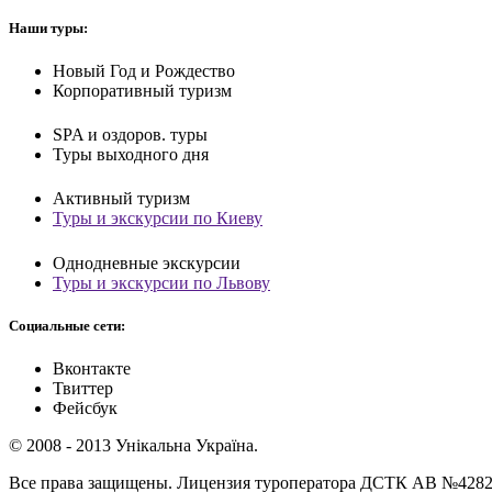
Наши туры:
Новый Год и Рождество
Корпоративный туризм
SPA и оздоров. туры
Туры выходного дня
Активный туризм
Туры и экскурсии по Киеву
Однодневные экскурсии
Туры и экскурсии по Львову
Социальные сети:
Вконтакте
Твиттер
Фейсбук
© 2008 - 2013 Унікальна Україна.
Все права защищены. Лицензия туроператора ДСТК АВ №428