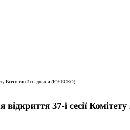
мітету Всесвітньої спадщини (ЮНЕСКО).
я відкриття 37-ї сесії Комітет