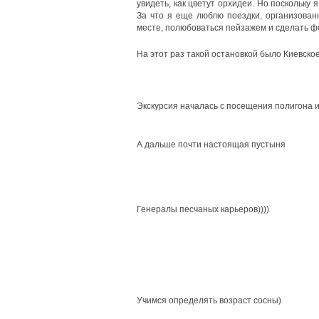
увидеть, как цветут орхидеи. Но поскольку
За что я еще люблю поездки, организован
месте, полюбоваться пейзажем и сделать ф
На этот раз такой остановкой было Киевско
Экскурсия началась с посещения полигона и
А дальше почти настоящая пустыня
Генералы песчаных карьеров))))
Учимся определять возраст сосны)