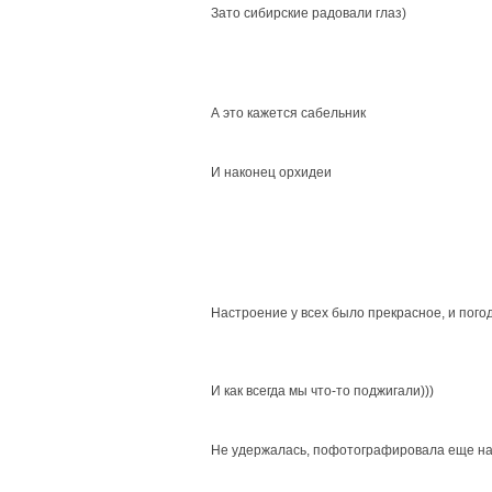
Зато сибирские радовали глаз)
А это кажется сабельник
И наконец орхидеи
Настроение у всех было прекрасное, и пого
И как всегда мы что-то поджигали)))
Не удержалась, пофотографировала еще на