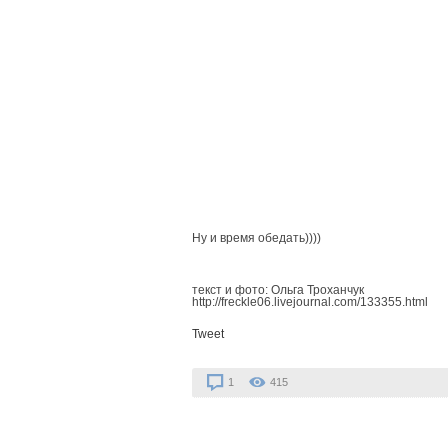
Ну и время обедать))))
текст и фото: Ольга Троханчук
http://freckle06.livejournal.com/133355.html
Tweet
1
415