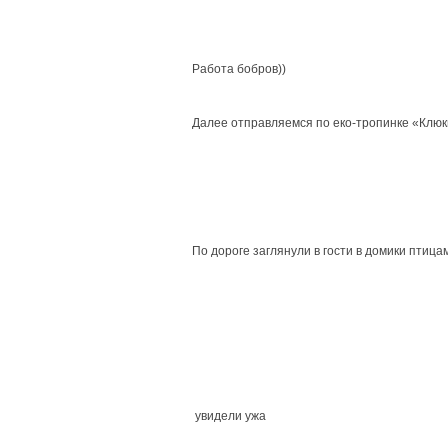
Работа бобров))
Далее отправляемся по еко-тропинке «Клю
По дороге заглянули в гости в домики птицам
увидели ужа