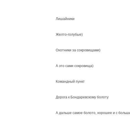
Лишайники
Желто-голубые)
Охотники за сокровищами)
А это сами сокровища)
Командный пункт
Дорога к Бондаревскому болоту
А дальше самое болото, хорошее и с больш