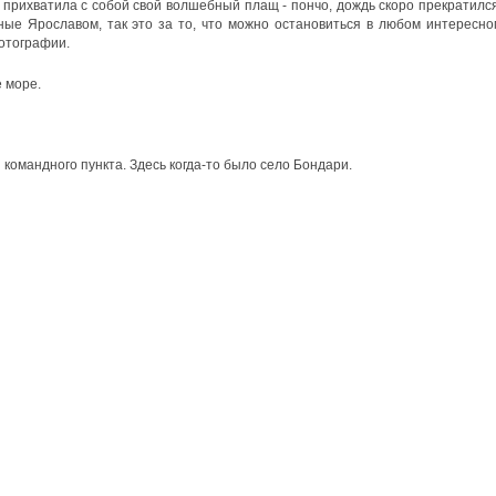
 я прихватила с собой свой волшебный плащ - пончо, дождь скоро прекратился
ные Ярославом, так это за то, что можно остановиться в любом интересно
отографии.
е море.
 командного пункта. Здесь когда-то было село Бондари.