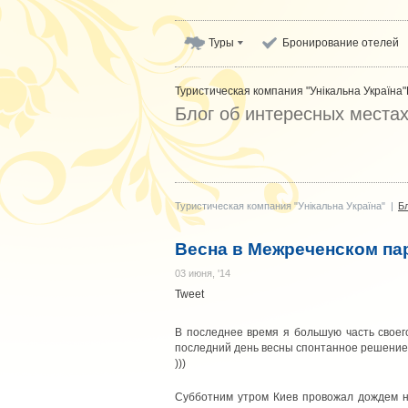
Туры
Бронирование отелей
Туристическая компания "Унікальна Україна"
Блог об интересных места
Туристическая компания "Унікальна Україна"
|
Б
Весна в Межреченском па
03 июня, '14
Tweet
В последнее время я большую часть своег
последний день весны спонтанное решение 
)))
Субботним утром Киев провожал дождем н