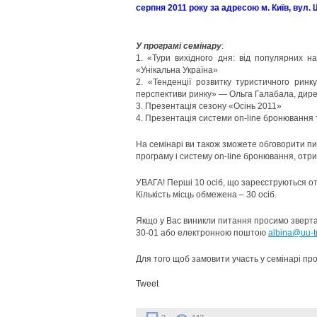
серпня 2011 року за адресою м. Київ, вул. 
У програмі семінару
:
1. «Тури вихідного дня: від популярних н
«Унікальна Україна»
2. «Тенденції розвитку туристичного ринку
перспективи ринку» — Ольга Галабала, дирек
3. Презентація сезону «Осінь 2011»
4. Презентація системи on-line бронювання т
На семінарі ви також зможете обговорити пи
програму і систему on-line бронювання, отр
УВАГА! Перші 10 осіб, що зареєструються 
Кількість місць обмежена – 30 осіб.
Якщо у Вас виникли питання просимо звертати
30-01 або електронною поштою
albina@uu-t
Для того щоб замовити участь у семінарі п
Tweet