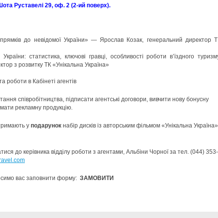
Шота Руставелі 29, оф. 2 (2-ий поверх).
апрямків до невідомої України» — Ярослав Козак, генеральний директор Т
 України: статистика, ключові гравці, особливості роботи в’їздного туризму
тор з розвитку ТК «Унікальна Україна»
а роботи в Кабінеті агентів
тання співробітництва, підписати агентські договори, вивчити нову бонусну
имати рекламну продукцію.
отримають у
подарунок
набір дисків із авторським фільмом «Унікальна Україна»
ся до керівника відділу роботи з агентами, Альбіни Чорної за тел. (044) 353-
ravel.com
росимо вас заповнити форму:
ЗАМОВИТИ