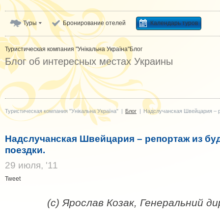
Туры
Бронирование отелей
Календарь туров
Туристическая компания "Унікальна Україна"
Блог
Блог об интересных местах Украины
Туристическая компания "Унікальна Україна"
|
Блог
|
Надслучанская Швейцария – р
Надслучанская Швейцария – репортаж из бу
поездки.
29 июля, '11
Tweet
(с) Ярослав Козак, Генеральний д