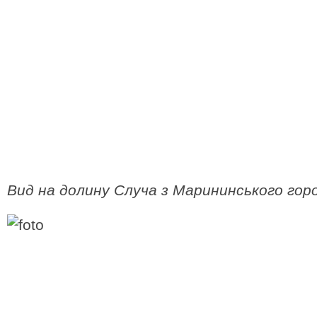
Вид на долину Случа з Марининського гор