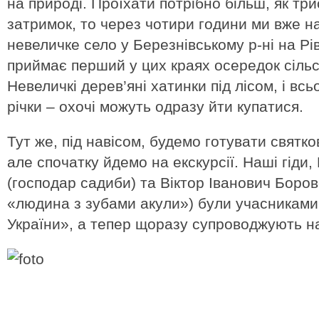
на природі. Проїхати потрібно більш, як три
затримок, то через чотири години ми вже на
невеличке село у Березнівському р-ні на Рі
приймає перший у цих краях осередок сільс
Невеличкі дерев’яні хатинки під лісом, і всь
річки – охочі можуть одразу йти купатися.
Тут же, під навісом, будемо готувати свят
але спочатку йдемо на екскурсії. Наші гіди,
(господар садиби) та Віктор Іванович Боров
«людина з зубами акули») були учасниками
України», а тепер щоразу супроводжують н