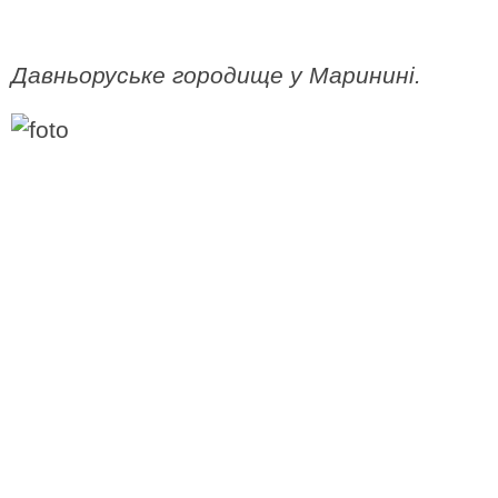
Давньоруське городище у Маринині.