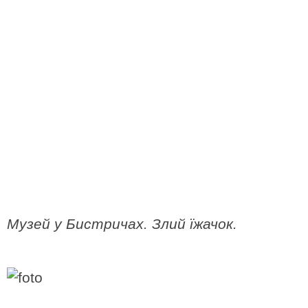
Музей у Бистричах. Злий їжачок.