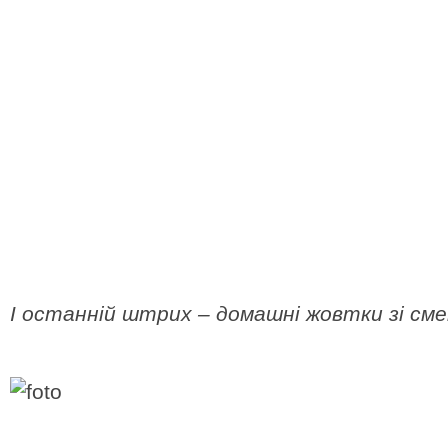
І останній штрих – домашні жовтки зі см