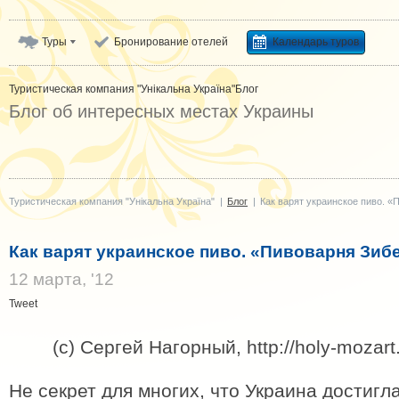
Туры
Бронирование отелей
Календарь туров
Туристическая компания "Унікальна Україна"
Блог
Блог об интересных местах Украины
Туристическая компания "Унікальна Україна"
|
Блог
|
Как варят украинское пиво. «
Как варят украинское пиво. «Пивоварня Зиб
12 марта, '12
Tweet
(с) Сергей Нагорный, http://holy-mozart
Не секрет для многих, что Украина достигл