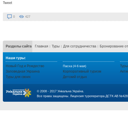
Tweet
0
427
Разделы сайта
Главная
Туры
Для сотрудничества
Бронирование о
Наши туры:
Новый Год и Рождество
Туры
Пасха (4-6 мая)
Заповедная Украина
Корпоративный туризм
Акти
Туры для своих
Детский отдых
© 2008 - 2017 Унікальна Україна.
Все права защищены. Лицензия туроператора ДСТК АВ №428
...