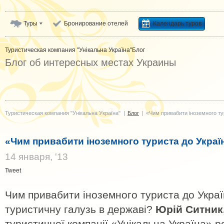
Туры
Бронирование отелей
Календарь туров
Туристическая компания "Унікальна Україна"
Блог
Блог об интересных местах Украины
Туристическая компания "Унікальна Україна"
|
Блог
|
«Чим привабити іноземного ту
«Чим привабити іноземного туриста до Украї
14 января, '13
Tweet
Чим привабити іноземного туриста до Укра
туристичну галузь в державі?
Юрій Ситник
туристичної компанії «Унікальна Україна» р