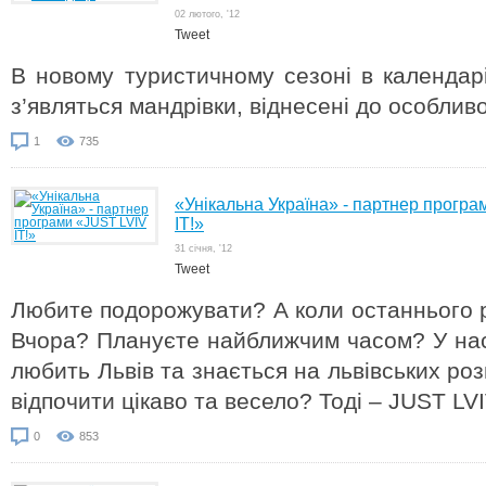
02 лютого, '12
Tweet
В новому туристичному сезоні в календарі 
з’являться мандрівки, віднесені до особливої
1
735
«Унікальна Україна» - партнер прогр
IT!»
31 cічня, '12
Tweet
Любите подорожувати? А коли останнього р
Вчора? Плануєте найближчим часом? У нас 
любить Львів та знається на львівських ро
відпочити цікаво та весело? Тоді – JUST LVI
0
853