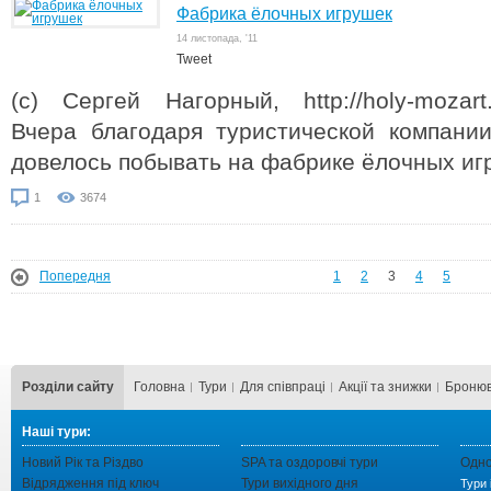
Фабрика ёлочных игрушек
14 листопада, '11
Tweet
(с) Сергей Нагорный, http://holy-mozart.l
Вчера благодаря туристической компании
довелось побывать на фабрике ёлочных иг
1
3674
Попередня
1
2
3
4
5
Розділи сайту
Головна
Тури
Для cпівпраці
Акції та знижки
Бронюв
Наші тури:
Новий Рік та Різдво
SPA та оздоровчі тури
Одно
Відрядження під ключ
Тури вихідного дня
Тури 