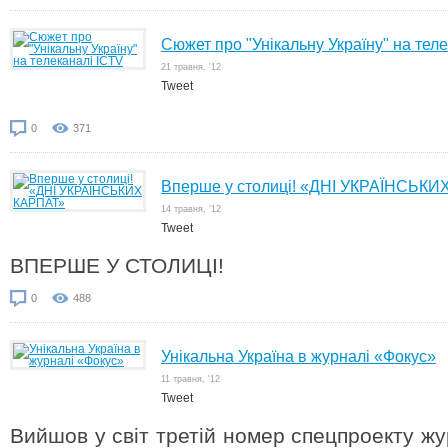
Сюжет про "Унікальну Україну" на тел
21 травня, '12
Tweet
0
371
Вперше у столиці! «ДНІ УКРАЇНСЬКИ
14 травня, '12
Tweet
ВПЕРШЕ У СТОЛИЦІ!
0
488
Унікальна Україна в журналі «Фокус»
11 травня, '12
Tweet
Вийшов у світ третій номер спецпроекту ж