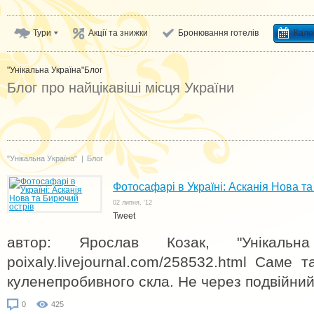
Тури
Акції та знижки
Бронювання готелів
Кале
"Унікальна Україна"
Блог
Блог про найцікавіші місця України
"Унікальна Україна"
|
Блог
Фотосафарі в Україні: Асканія Нова т
02 липня, '12
Tweet
автор: Ярослав Козак, "Унікальна 
poixaly.livejournal.com/258532.html Саме 
куленепробивного скла. Не через подвійний 
0
425