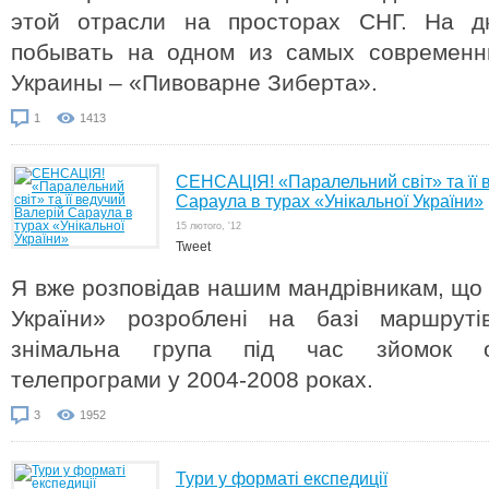
этой отрасли на просторах СНГ. На д
побывать на одном из самых современн
Украины – «Пивоварне Зиберта».
1
1413
СЕНСАЦІЯ! «Паралельний світ» та її 
Сараула в турах «Унікальної України»
15 лютого, '12
Tweet
Я вже розповідав нашим мандрівникам, що б
України» розроблені на базі маршрут
знімальна група під час зйомок од
телепрограми у 2004-2008 роках.
3
1952
Тури у форматі експедиції