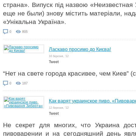
страна». Випуск під назвою «Неизвестная 
еще не были) знову містить матеріали, на
«Унікальна Україна».
0
805
Ласкаво просимо до Києва!
16 березня, '12
Tweet
“Нет на свете города красивее, чем Киев” 
0
187
Как варят украинское пиво. «Пивовар
12 березня, '12
Tweet
Не секрет для многих, что Украина дос
пивоварении и на сегодняшний день явл