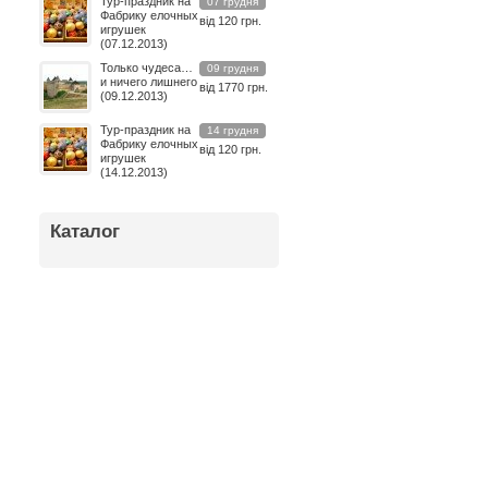
Тур-праздник на
07 грудня
Фабрику елочных
від 120 грн.
игрушек
(07.12.2013)
Только чудеса…
09 грудня
и ничего лишнего
від 1770 грн.
(09.12.2013)
Тур-праздник на
14 грудня
Фабрику елочных
від 120 грн.
игрушек
(14.12.2013)
Каталог