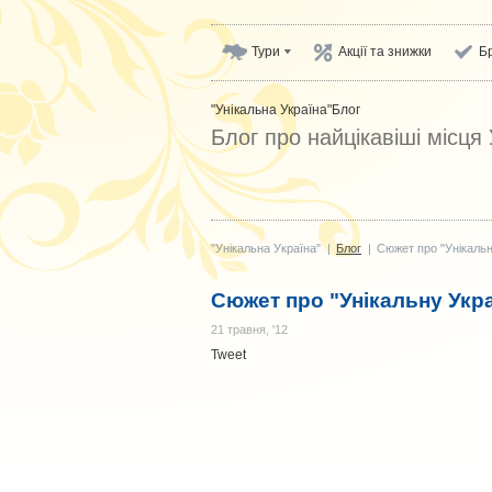
Тури
Акції та знижки
Б
"Унікальна Україна"
Блог
Блог про найцікавіші місця
"Унікальна Україна"
|
Блог
|
Сюжет про "Унікальн
Сюжет про "Унікальну Укра
21 травня, '12
Tweet