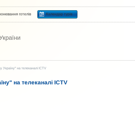
ронювання готелів
Календар турів
 України
у Україну" на телеканалі ICTV
їну" на телеканалі ICTV