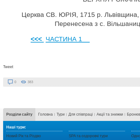
Церква СВ. ЮРІЯ, 1715 р. Львівщин
Перенесена з с. Вільшаниц
<<<
ЧАСТИНА 1
Tweet
0
383
Розділи сайту
Головна
Тури
Для cпівпраці
Акції та знижки
Бронюв
Наші тури:
Новий Рік та Різдво
SPA та оздоровчі тури
Одно