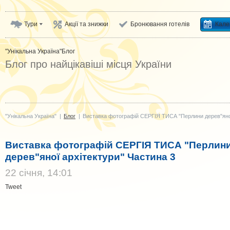
Тури
Акції та знижки
Бронювання готелів
Кале
"Унікальна Україна"
Блог
Блог про найцікавіші місця України
"Унікальна Україна"
|
Блог
|
Виставка фотографій СЕРГІЯ ТИСА "Перлини дерев"яної
Виставка фотографій СЕРГІЯ ТИСА "Перлин
дерев"яної архітектури" Частина 3
22 cічня, 14:01
Tweet