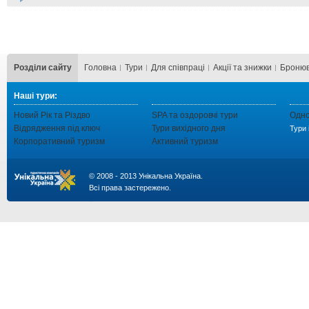
Розділи сайту
Головна
Тури
Для cпівпраці
Акції та знижки
Бронюв
Наші тури:
Новий Рік та Різдво
SPA та оздоровчі тури
Одно
Відрядження під ключ
Тури вихідного дня
Тури 
Корпоративний туризм
Активний туризм
© 2008 - 2013 Унікальна Україна.
Всі права застережено.
...