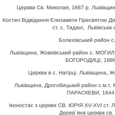
Церква Cв. Миколая, 1667 р. Львівщина
Костел Відвідання Єлизавети Пресвятою Діво
ст. с. Тадані, Львівська
Болехівський район с
Львівщина, Жовківський район с. МОГИ
БОГОРОДИЦІ, 1886
Церква в с. Нагірці. Львівщина, Ж
Львівщина, Дрогобицький район с.м.т.
ПАРАСКЕВИ, 1644 
Іконостас з церкви СВ. ЮРІЯ XV-XVI ст.
Дерев`яна церква св.