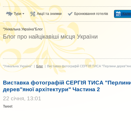
Тури
Акції та знижки
Бронювання готелів
Кале
"Унікальна Україна"
Блог
Блог про найцікавіші місця України
"Унікальна Україна"
|
Блог
|
Виставка фотографій СЕРГІЯ ТИСА "Перлини дерев"яної
Виставка фотографій СЕРГІЯ ТИСА "Перлин
дерев"яної архітектури" Частина 2
22 cічня, 13:01
Tweet