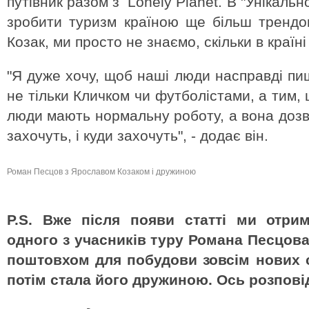
путівник разом з Lonely Planet. В "Унікально
зробити туризм країною ще більш трендо
Козак, ми просто не знаємо, скільки в країні
"Я дуже хочу, щоб наші люди насправді пи
не тільки Кличком чи футболістами, а тим,
люди мають нормальну роботу, а вона дозв
захочуть, і куди захочуть", - додає він.
Роман Песцов з Ярославом Козаком і дружиною
P.S. Вже після появи статті ми отрим
одного з учасників туру Романа Песцова
поштовхом для побудови зовсім нових с
потім стала його дружиною. Ось розпові