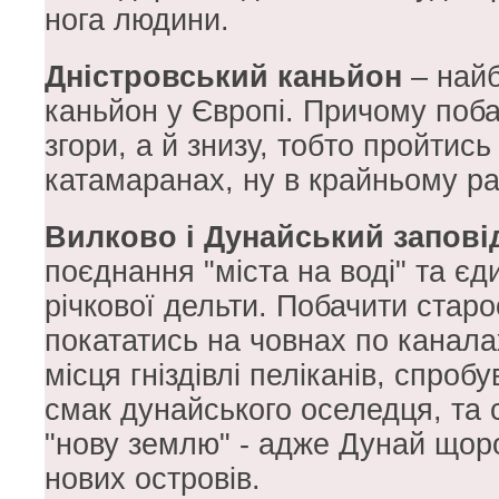
нога людини.
Дністровський каньйон
– найб
каньйон у Європі. Причому поб
згори, а й знизу, тобто пройтис
катамаранах, ну в крайньому ра
Вилково і Дунайський запові
поєднання "міста на воді" та єди
річкової дельти. Побачити стар
покататись на човнах по канала
місця гніздівлі пеліканів, спроб
смак дунайського оселедця, та 
"нову землю" - адже Дунай щор
нових островів.