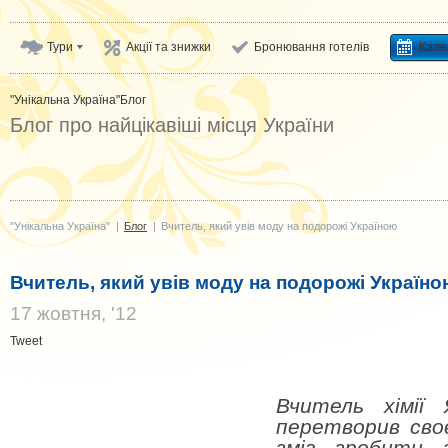
Тури
Акції та знижки
Бронювання готелів
Кале
"Унікальна Україна"
Блог
Блог про найцікавіші місця України
"Унікальна Україна"
|
Блог
|
Вчитель, який увів моду на подорожі Україною
Вчитель, який увів моду на подорожі Україно
17 жовтня, '12
Tweet
Вчитель хімії
перетворив своє
зміг зробити 