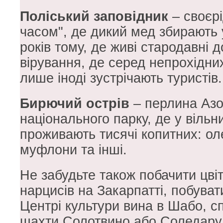
Поліський заповідник
– своєрі
часом", де дикий мед збирають у
років тому, де живі стародавні 
вірування, де серед непрохідних 
лише іноді зустрічають туристів.
Бирючий острів
– перлина Азо
національного парку, де у вільн
проживають тисячі копитних: оле
муфлони та інші.
Не забудьте також побачити цвіт
нарцисів на Закарпатті, побуват
Центрі культури вина в Шабо, с
шахти Солотвино або Соледару,