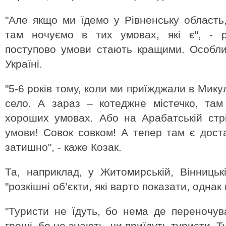
"Але якщо ми їдемо у Рівненську область
там ночуємо в тих умовах, які є", - р
поступово умови стають кращими. Особли
Україні.
"5-6 років тому, коли ми приїжджали в Мик
село. А зараз – котеджне містечко, там
хороших умовах. Або на Арабатській стрі
умови! Совок совком! А тепер там є доста
затишно", - каже Козак.
Та, наприклад, у Житомирській, Вінницькі
"розкішні об’єкти, які варто показати, одна
"Туристи не їдуть, бо нема де переночу
гроші, бо не знають, чи приїдуть туристи. Т