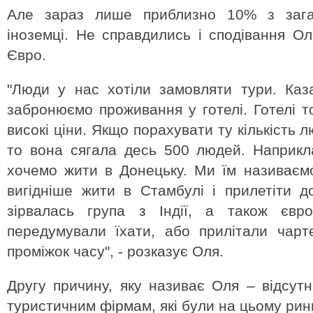
Але зараз лише приблизно 10% з загал
іноземці. Не справдились і сподівання Олі
Євро.
"Люди у нас хотіли замовляти тури. Каз
забронюємо проживання у готелі. Готелі т
високі ціни. Якщо порахувати ту кількість л
то вона сягала десь 500 людей. Наприкл
хочемо жити в Донецьку. Ми їм називаєм
вигідніше жити в Стамбулі і прилетіти 
зірвалась група з Індії, а також євро
передумували їхати, або прилітали чар
проміжок часу", - розказує Оля.
Другу причину, яку називає Оля – відсутн
туристичним фірмам, які були на цьому рин