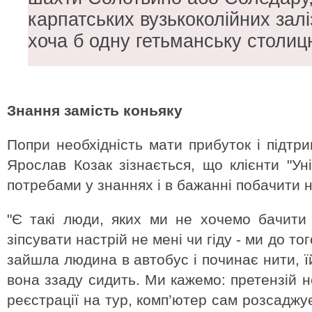
карпатських вузькоколійних залі
хоча б одну гетьманську столиц
Знання замість коньяку
Попри необхідність мати прибуток і підтри
Ярослав Козак зізнається, що клієнти "Ун
потребами у знаннях і в бажанні побачити не
"Є такі люди, яких ми не хочемо бачити 
зіпсувати настрій не мені чи гіду - ми до тог
зайшла людина в автобус і починає нити, ї
вона ззаду сидить. Ми кажемо: претензій н
реєстрації на тур, комп’ютер сам розсаджу