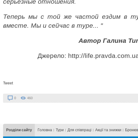
серьезные отношения.
Теперь мы с той же частой ездим в ту
вместе. Мы и сейчас в туре... "
Автор Галина Тит
Джерело: http://life.pravda.com.
Tweet
0
460
Розділи сайту
Головна
Тури
Для cпівпраці
Акції та знижки
Бронюв