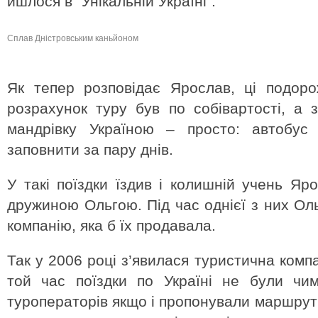
йшлося в "Унікальній Україні".
Сплав Дністровським каньйоном
Як тепер розповідає Ярослав, ці подоро
розрахунок туру був по собівартості, а
мандрівку Україною – просто: автобу
заповнити за пару днів.
У такі поїздки їздив і колишній учень Яр
дружиною Ольгою. Під час однієї з них Ол
компанію, яка б їх продавала.
Так у 2006 році з’явилася туристична компа
той час поїздки по Україні не були чим
туроператорів якщо і пропонували маршрути