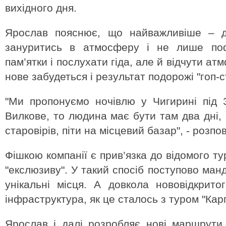
вихідного дня.
Ярослав пояснює, що найважливіше – да
зануритись в атмосферу і не лише по
пам’ятки і послухати гіда, але й відчути ат
нове забудеться і результат подорожі "гоп-
"Ми пропонуємо ночівлю у Чигирині під
Вилкове, то людина має бути там два дні,
старовірів, піти на місцевий базар", - розпо
Фішкою компанії є прив’язка до відомого ту
"екслюзиву". У такий спосіб поступово ман
унікальні місця. А довкола нововідкрит
інфраструктура, як це сталось з туром "Кар
Ярослав і далі розробляє нові маршрути