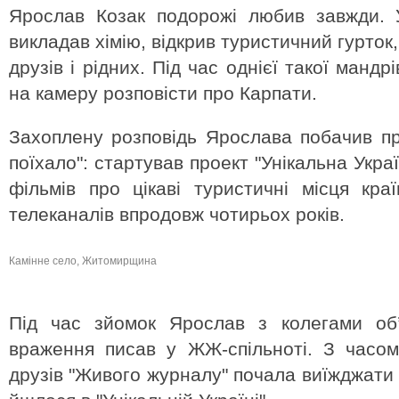
Ярослав Козак подорожі любив завжди. У
викладав хімію, відкрив туристичний гурток,
друзів і рідних. Під час однієї такої манд
на камеру розповісти про Карпати.
Захоплену розповідь Ярослава побачив про
поїхало": стартував проект "Унікальна Укра
фільмів про цікаві туристичні місця краї
телеканалів впродовж чотирьох років.
Камінне село, Житомирщина
Під час зйомок Ярослав з колегами об’ї
враження писав у ЖЖ-спільноті. З часом
друзів "Живого журналу" почала виїжджати 