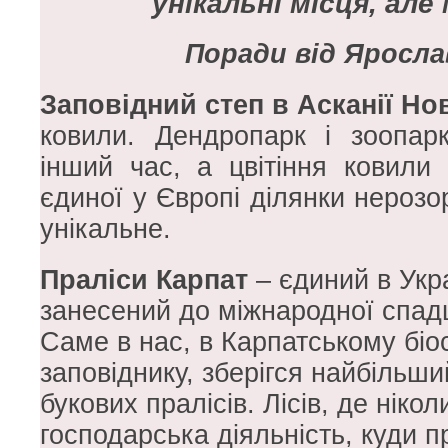
унікальні місця, але
Поради від Яросла
Заповідний степ в Асканії Но
ковили. Дендропарк і зоопар
інший час, а цвітіння ковили
єдиної у Європі ділянки нерозо
унікальне.
Праліси Карпат
– єдиний в Укра
занесений до міжнародної сп
Саме в нас, в Карпатському бі
заповіднику, зберігся найбільши
букових пралісів. Лісів, де ніко
господарська діяльність, куди 