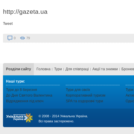
http://gazeta.ua
Tweet
0
79
Розділи сайту
Головна
Тури
Для cпівпраці
Акції та знижки
Бронюв
Наші тури:
Тури до 8 березня
Тури для своїх
Тури
До Дня Святого Валентина
Корпоративний туризм
Акти
Відрядження під ключ
SPA та оздоровчі тури
Одно
© 2008 - 2014 Унікальна Україна.
Всі права застережено.
...