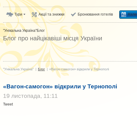
Тури
Акції та знижки
Бронювання готелів
Кале
"Унікальна Україна"
Блог
Блог про найцікавіші місця України
"Унікальна Україна"
|
Блог
|
«Вагон-самогон» відкрили у Тернополі
«Вагон-самогон» відкрили у Тернополі
19 листопада, 11:11
Tweet