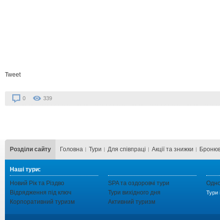
Tweet
0
339
Розділи сайту
Головна
Тури
Для cпівпраці
Акції та знижки
Бронюв
Наші тури:
Новий Рік та Різдво
SPA та оздоровчі тури
Одно
Відрядження під ключ
Тури вихідного дня
Тури 
Корпоративний туризм
Активний туризм