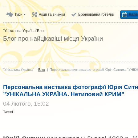
Тури
Акції та знижки
Бронювання готелів
Кале
"Унікальна Україна"
Блог
Блог про найцікавіші місця України
"Унікальна Україна"
|
Блог
|
Персональна виставка фотографії Юрія Ситника ”УНІ
Персональна виставка фотографії Юрія Сит
”УНІКАЛЬНА УКРАЇНА. Нетиповий КРИМ”
04 лютого, 15:02
Tweet