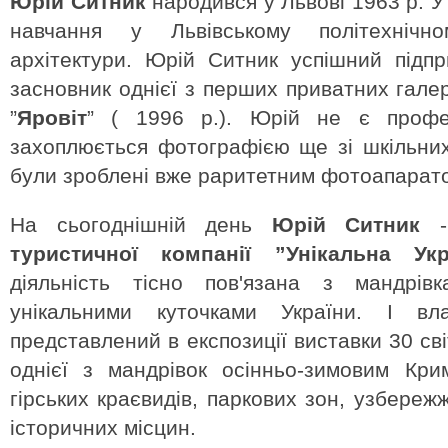
Юрій Ситник
народився у Львові 1963 р. У
навчання у Львівському політехнічно
архітектури. Юрій Ситник успішний підпр
засновник однієї з перших приватних гале
”
Яровіт
” ( 1996 р.). Юрій не є профе
захоплюється фотографією ще зі шкільних
були зроблені вже раритетним фотоапарат
На сьогоднішній день
Юрій Ситник
туристичної компанії ”Унікальна Укр
діяльність тісно пов'язана з мандрівк
унікальними куточками України. І вл
представлений в експозиції виставки 30 св
однієї з мандрівок осінньо-зимовим Кри
гірських краєвидів, паркових зон, узбереж
історичних місцин.