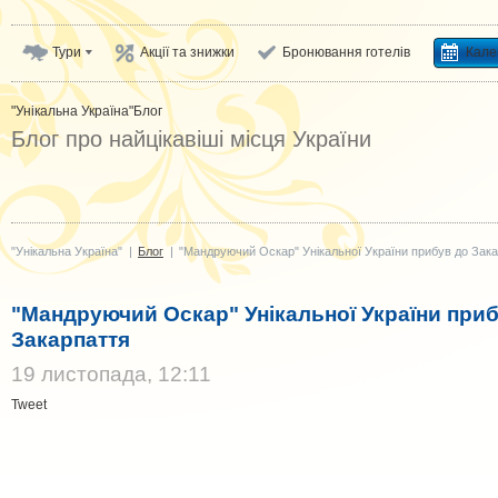
Тури
Акції та знижки
Бронювання готелів
Кале
"Унікальна Україна"
Блог
Блог про найцікавіші місця України
"Унікальна Україна"
|
Блог
|
"Мандруючий Оскар" Унікальної України прибув до Зак
"Мандруючий Оскар" Унікальної України при
Закарпаття
19 листопада, 12:11
Tweet