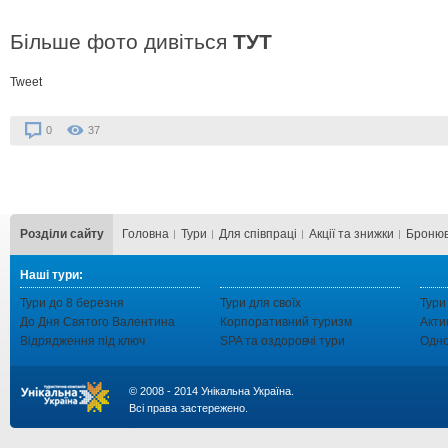
Більше фото дивіться
ТУТ
Tweet
0
37
Розділи сайту
Головна
Тури
Для cпівпраці
Акції та знижки
Бронюв
Наші тури:
Тури до 8 березня
Тури для своїх
Тури
До Дня Святого Валентина
Корпоративний туризм
Акти
Відрядження під ключ
SPA та оздоровчі тури
Одно
© 2008 - 2014 Унікальна Україна.
Всі права застережено.
...