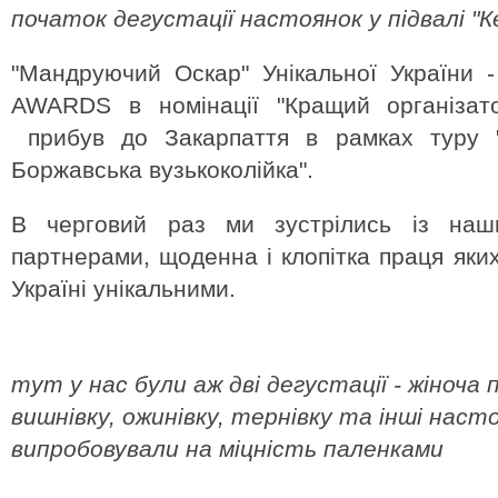
початок дегустації настоянок у підвалі "К
"Мандруючий Оскар" Унікальної України
AWARDS в номінації "Кращий організато
прибув до Закарпаття в рамках туру 
Боржавська вузькоколійка".
В черговий раз ми зустрілись із наш
партнерами, щоденна і клопітка праця яки
Україні унікальними.
тут у нас були аж дві дегустації - жіноча
вишнівку, ожинівку, тернівку та інші насто
випробовували на міцність паленками