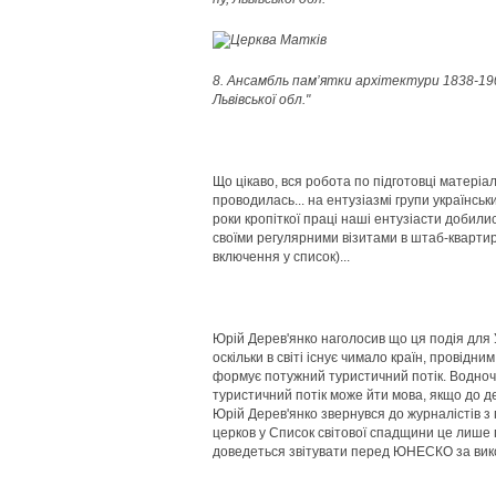
8. Ансамбль пам’ятки архітектури 1838-1902
Львівської обл."
Що цікаво, вся робота по підготовці матері
проводилась... на ентузіазмі групи українськ
роки кропіткої праці наші ентузіасти добили
своїми регулярними візитами в штаб-кварти
включення у список)...
Юрій Дерев'янко наголосив що ця подія для У
оскільки в світі існує чимало країн, провідни
формує потужний туристичний потік. Водноч
туристичний потік може йти мова, якщо до де
Юрій Дерев'янко звернувся до журналістів з
церков у Список світової спадщини це лише п
доведеться звітувати перед ЮНЕСКО за викон