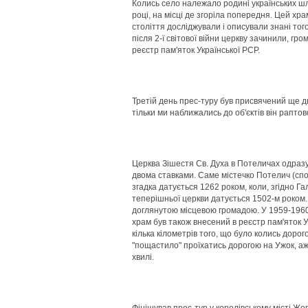
Колись село належало родині українських шля
році, на місці де згоріла попередня. Цей хра
століття досліджували і описували знані того
після 2-ї світової війни церкву зачинили, г
реєстр пам'яток Української РСР.
Третій день прес-туру був присвячений ще дв
тільки ми наближались до об'єктів він рапто
Церква Зішестя Св. Духа в Потеличах одраз
двома ставками. Саме містечко Потелич (спо
згадка датується 1262 роком, коли, згідно Г
теперішньої церкви датується 1502-м роком. 
доглянутою місцевою громадою. У 1959-1960-
храм був також внесений в реєстр пам'яток 
кілька кілометрів того, що було колись доро
"пощастило" проїхатись дорогою на Ужок, аж
хвилі.