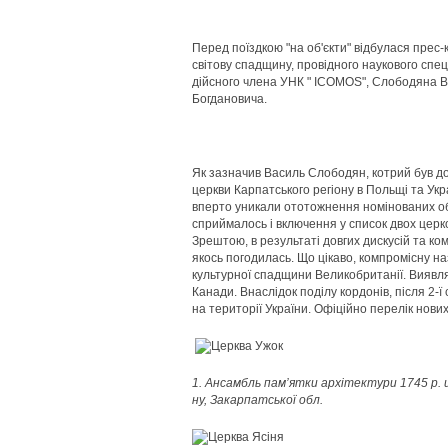
Перед поїздкою "на об'єкти" відбулася прес
світову спадщину, провідного наукового спец
дійсного члена УНК " ICOMOS", Слободяна В
Богдановича.
Як зазначив Василь Слободян, котрий був до
церкви Карпатського регіону в Польщі та Укра
вперто уникали ототожнення номінованих об'
сприймалось і включення у список двох церко
Зрештою, в результаті довгих дискусій та к
якось погодилась. Що цікаво, компромісну на
культурної спадщини Великобританії. Виявл
Канади. Внаслідок поділу кордонів, після 2-ї 
на території України. Офіційно перелік нови
1. Ансамбль пам’ятки архітектури 1745 р. 
ну, Закарпатської обл.