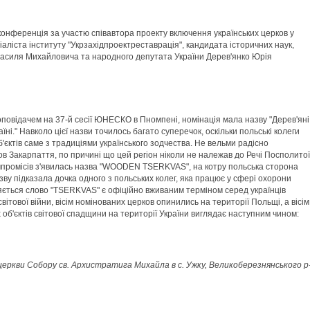
-конференція за участю співавтора проекту включення українських церков у
іаліста інституту "Укрзахідпроектреставрація", кандидата історичних наук,
асиля Михайловича та народного депутата України Дерев'янко Юрія
повідачем на 37-й сесії ЮНЕСКО в Пномпені, номінація мала назву "Дерев'яні
їні." Навколо цієї назви точилось багато суперечок, оскільки польські колеги
єктів саме з традиціями українського зодчества. Не вельми радісно
в Закарпаття, по причині що цей регіон ніколи не належав до Речі Посполитої
омпромісів з'явилась назва "WOODEN TSERKVAS", на котру польська сторона
зву підказала дочка одного з польських колег, яка працює у сфері охорони
яється слово "TSERKVAS" є офіційно вживаним терміном серед українців
світової війни, вісім номінованих церков опинились на території Польщі, а вісім
х об'єктів світової спадщини на території України виглядає наступним чином:
церкви Собору св. Архистратига Михайла в с. Ужку, Великоберезнянського р