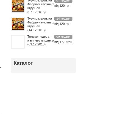
Тур-праздник на
07 грудня
Фабрику елочных
від 120 грн.
игрушек
(07.12.2013)
Тур-праздник на
14 грудня
Фабрику елочных
від 120 грн.
игрушек
(14.12.2013)
Только чудеса…
09 грудня
и ничего лишнего
від 1770 грн.
(09.12.2013)
Каталог
.
-