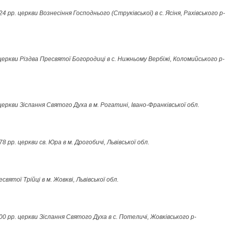
рр. церкви Вознесіння Господнього (Струківської) в с. Ясіня, Рахівського р-
церкви Різдва Пресвятої Богородиці в с. Нижньому Вербіжі, Коломийського р-
еркви Зіслання Святого Духа в м. Рогатині, Івано-Франківської обл.
рр. церкви св. Юра в м. Дрогобичі, Львівської обл.
вятої Трійці в м. Жовкві, Львівської обл.
 рр. церкви Зіслання Святого Духа в с. Потеличі, Жовківського р-