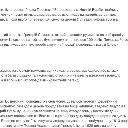
и, була церква Різдва Пресвятої Богородиці у с. Нижній Вербіж, поблизу
отири гірські річки, а сама церква розмістилась на пагорбі, де раніше,
р, а після нього попередниця існуючої церкви (тут і далі інформація від
тий чоловік - Григорій Семонюк, котрий власними руками та на свої гроші у
еркву. Цікаво що на той час будівничому виповнилося 100 років. Помер майсте
 раз ризикував життям, перебуваючи на "посаді" скарбника у ватазі Олекси
х журналісток, окрім наукових даних , кожна церква має одного або кількох
істи багато цікавих та таємничих історій, які неминуче виникають навколо
 а й вогник в очах оповідачів - хранителів легенд...
кви Вознесіння Господнього в селі Ясіня, довелося перейти дерев'яним
 місцевою легендою церква побудована на місці каплички, зведеної гуцулом з
трий тут вимушений був залишити на зиму отару овець, у наспіх зведеній
ванням побачив що всі його вівці вціліли! Про дату побудови церкви свідчить
. Вище по схилу стоїть вишукана двоярусна дзвінниця, побудована у 1813 році
поштову марку Першої Чехословацької республіки, а 1938 року на єдину