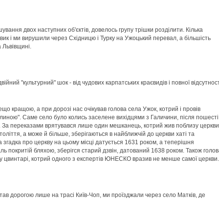
вання двох наступних об'єктів, довелось групу трішки розділити. Кілька
ик і ми вирушили через Східницю і Турку на Ужоцький перевал, а більшість
 Львівщині.
ійний "культурний" шок - від чудових карпатських краєвидів і повної відсутнос
що кращою, а при дорозі нас очікував голова села Ужок, котрий і провів
линою". Саме село було колись заселене вихідцями з Галичини, після пошесті
. За переказами врятувався лише один мешканець, котрий жив поблизу церкви
століття, а може й більше, зберігаються в найближчій до церкви хаті та
 згадка про церкву на цьому місці датується 1631 роком, а теперішня
аль покритій бляхою, зберігся старий дзвін, датований 1638 роком. Також голо
у цвинтарі, котрий одного з експертів ЮНЕСКО вразив не менше самої церкви.
ав дорогою лише на трасі Київ-Чоп, ми проїзджали через село Матків, де