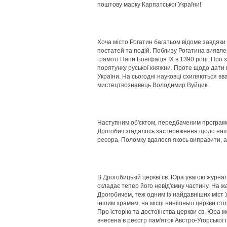
поштову марку Карпатської України!
Хоча місто Рогатин багатьом відоме завдяки Н
постатей та подій. Поблизу Рогатина виявлен
грамоті Папи Боніфація ІХ в 1390 році. Про 
порятунку руської княжни. Проте щодо дати п
України. На сьогодні науковці схиляються вв
мистецтвознавець Володимир Вуйцик.
Наступним об'єктом, передбаченим програмою
Дрогобич згадалось застереження щодо наших 
ресора. Поломку вдалося якось виправити, а
В Дрогобицькій церкві св. Юра увагою журнал
складає тепер його невід'ємну частину. На
Дрогобичем, теж одним із найдавніших міст 
іншим храмам, на місці нинішньої церкви стоя
Про історію та достоїнства церкви св. Юра м
внесена в реєстр пам'яток Австро-Угорської і