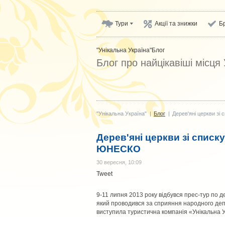
Тури
Акції та знижки
Б
"Унікальна Україна"
Блог
Блог про найцікавіші місця
"Унікальна Україна"
|
Блог
|
Дерев'яні церкви з
Дерев'яні церкви зі списк
ЮНЕСКО
30 вересня, 10:09
Tweet
9-11 липня 2013 року відбувся прес-тур по 
який проводився за сприяння народного деп
виступила туристична компанія «Унікальна У