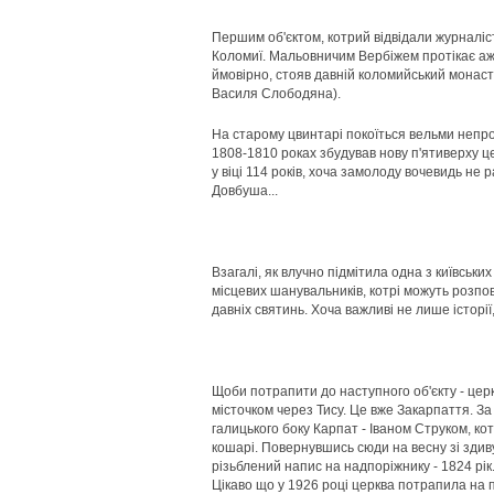
Першим об'єктом, котрий відвідали журналіст
Коломиї. Мальовничим Вербіжем протікає аж ч
ймовірно, стояв давній коломийський монасти
Василя Слободяна).
На старому цвинтарі покоїться вельми непрос
1808-1810 роках збудував нову п'ятиверху ц
у віці 114 років, хоча замолоду вочевидь не
Довбуша...
Взагалі, як влучно підмітила одна з київськи
місцевих шанувальників, котрі можуть розпов
давніх святинь. Хоча важливі не лише історії,
Щоби потрапити до наступного об'єкту - цер
місточком через Тису. Це вже Закарпаття. За
галицького боку Карпат - Іваном Струком, ко
кошарі. Повернувшись сюди на весну зі здиву
різьблений напис на надпоріжнику - 1824 рік
Цікаво що у 1926 році церква потрапила на 