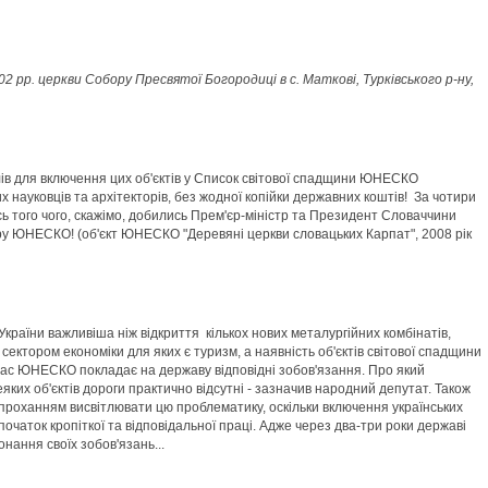
 рр. церкви Собору Пресвятої Богородиці в с. Маткові, Турківського р-ну,
алів для включення цих об'єктів у Список світової спадщини ЮНЕСКО
их науковців та архітекторів, без жодної копійки державних коштів! За чотири
сь того чого, скажімо, добились Прем'єр-міністр та Президент Словаччини
ру ЮНЕСКО! (об'єкт ЮНЕСКО "Деревяні церкви словацьких Карпат", 2008 рік
країни важливіша ніж відкриття кількох нових металургійних комбінатів,
м сектором економіки для яких є туризм, а наявність об'єктів світової спадщини
ас ЮНЕСКО покладає на державу відповідні зобов'язання. Про який
яких об'єктів дороги практично відсутні - зазначив народний депутат. Також
 проханням висвітлювати цю проблематику, оскільки включення українських
очаток кропіткої та відповідальної праці. Адже через два-три роки державі
ання своїх зобов'язань...