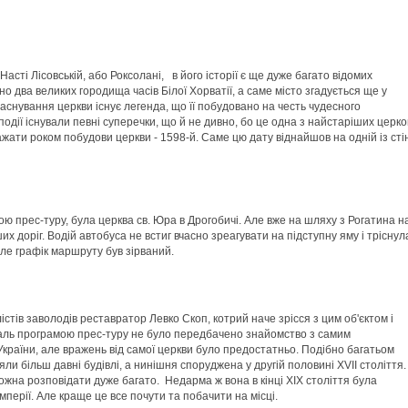
асті Лісовській, або Роксолані, в його історії є ще дуже багато відомих
о два великих городища часів Білої Хорватії, а саме місто згадується ще у
заснування церкви існує легенда, що її побудовано на честь чудесного
одії існували певні суперечки, що й не дивно, бо це одна з найстаріших церко
ажати роком побудови церкви - 1598-й. Саме цю дату віднайшов на одній із сті
 прес-туру, була церква св. Юра в Дрогобичі. Але вже на шляху з Рогатина н
доріг. Водій автобуса не встиг вчасно зреагувати на підступну яму і тріснул
ле графік маршруту був зірваний.
істів заволодів реставратор Левко Скоп, котрий наче зрісся з цим об'єктом і
 жаль програмою прес-туру не було передбачено знайомство з самим
України, але вражень від самої церкви було предостатньо. Подібно багатьом
ли більш давні будівлі, а нинішня споруджена у другій половині ХVII століття.
ожна розповідати дуже багато. Недарма ж вона в кінці ХІХ століття була
мперії. Але краще це все почути та побачити на місці.