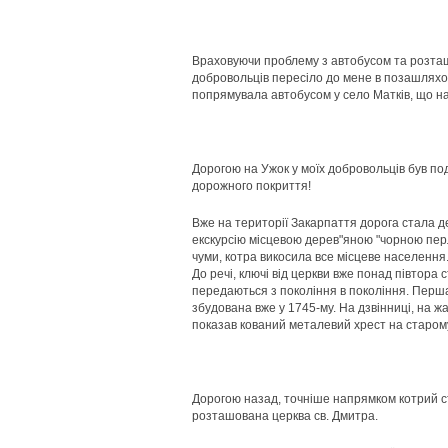
Враховуючи проблему з автобусом та розташу
добровольців пересіло до мене в позашляхов
попрямувала автобусом у село Матків, що на
Дорогою на Ужок у моїх добровольців був подв
дорожного покриття!
Вже на території Закарпаття дорога стала де
екскурсію місцевою дерев"яною "чорною пер
чуми, котра викосила все місцеве населення
До речі, ключі від церкви вже понад півтора 
передаються з покоління в покоління. Перша
збудована вже у 1745-му. На дзвінниці, на ж
показав кований металевий хрест на старом
Дорогою назад, точніше напрямком котрий ст
розташована церква св. Дмитра.