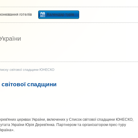
ронювання готелів
Календар турів
 України
і списку світової спадщини ЮНЕСКО
у світової спадщини
дерев'яних церквах України, включених у Список світової спадщини ЮНЕСКО,
утата України Юрія Дерев'янка. Партнером та організатором прес-туру
країна».