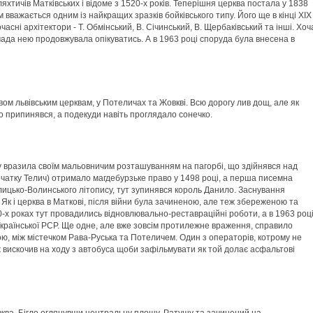
хтичів Матківських і відоме з 1520-х років. Теперішня церква постала у 1838
м вважається одним із найкращих зразків бойківського типу. Його ще в кінці ХІХ
часні архітектори - Т. Обмінський, В. Січинський, В. Щербаківський та інші. Хоч
ромада нею продовжувала опікуватись. А в 1963 році споруда була внесена в
ом львівським церквам, у Потеличах та Жовкві. Всю дорогу лив дощ, але як
во припинявся, а подекуди навіть проглядало сонечко.
у вразила своїм мальовничим розташуванням на пагорбі, що здійнявся над
чатку Телич) отримало магдебурзьке право у 1498 році, а перша писемна
алицько-Волинського літопису, тут зупинявся король Данило. Заснування
Як і церква в Маткові, після війни була зачиненою, але теж збереженою та
х роках тут провадились відновлювально-реставраційні роботи, а в 1963 роц
Української РСР. Ще одне, але вже зовсім протилежне враження, справило
гою, між містечком Рава-Руська та Потеличем. Один з операторів, котрому не
 вискочив на ходу з автобуса щоби зафільмувати як той долає асфальтові