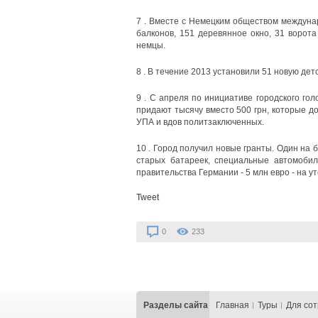
7 . Вместе с Немецким обществом междунар
балконов, 151 деревянное окно, 31 ворота
немцы.
8 . В течение 2013 установили 51 новую дет
9 . С апреля по инициативе городского го
придают тысячу вместо 500 грн, которые до
УПА и вдов политзаключенных.
10 . Город получил новые гранты. Один на б
старых батареек, специальные автомобил
правительства Германии - 5 млн евро - на у
Tweet
0
233
Разделы сайта
Главная
Туры
Для со