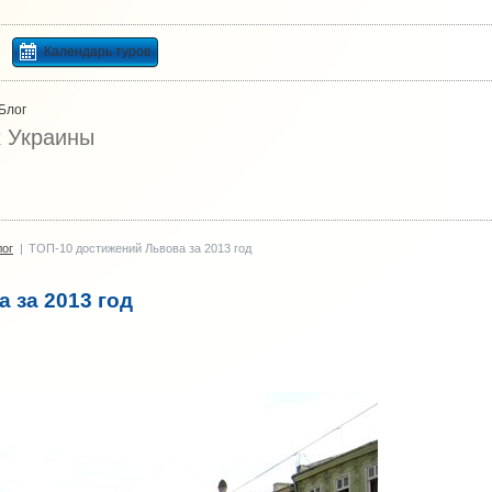
Календарь туров
Блог
х Украины
лог
|
ТОП-10 достижений Львова за 2013 год
 за 2013 год