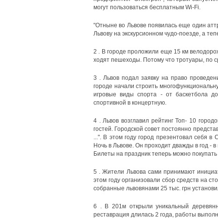
могут пользоваться бесплатным Wi-Fi.
"Отныне во Львове появилась еще один аттр
Львову на экскурсионном чудо-поезде, а теп
2 . В городе проложили еще 15 км велодоро
ходят пешеходы. Потому что тротуары, по с
3 . Львов подал заявку на право проведен
городе начали строить многофункциональную
игровые виды спорта - от баскетбола д
спортивной в концертную.
4 . Львов возглавил рейтинг Топ- 10 город
гостей. Городской совет постоянно предста
...". В этом году город презентовал себя 
Ночь в Львове. Он проходит дважды в год - 
Билеты на праздник теперь можно покупать
5 . Жители Львова сами принимают инициат
этом году организовали сбор средств на ст
собранные львовянами 25 тыс. грн установи
6 . В 201м открыли уникальный деревян
реставрация длилась 2 года, работы выполн