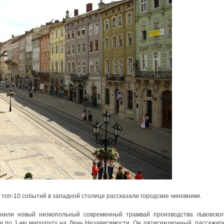
О топ-10 событий в западной столице рассказали городские чиновники.
мнили новый низкопольный современный трамвай производства львовског
ли по 1-му маршруту на День Независимости. Он пятисекционный, пассажир