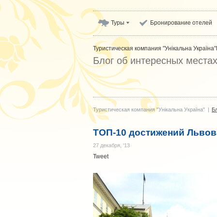
Туры
Бронирование отелей
Туристическая компания "Унікальна Україна"
Блог об интересных места
Туристическая компания "Унікальна Україна"
|
Б
ТОП-10 достижений Львова
27 декабря, '13
Tweet