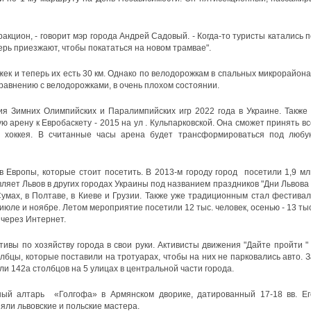
акцион, - говорит мэр города Андрей Садовый. - Когда-то туристы катались п
ерь приезжают, чтобы покататься на новом трамвае".
жек и теперь их есть 30 км. Однако по велодорожкам в спальных микрорайона
равнению с велодорожками, в очень плохом состоянии.
ия Зимних Олимпийских и Паралимпийских игр 2022 года в Украине. Также 
 арену к Евробаскету - 2015 на ул . Кульпарковской. Она сможет принять вс
о хоккея. В считанные часы арена будет трансформироваться под любу
ов Европы, которые стоит посетить. В 2013-м городу город посетили 1,9 мл
вляет Львов в других городах Украины под названием праздников "Дни Львова 
в Сумах, в Полтаве, в Киеве и Грузии. Также уже традиционным стал фестивал
в июле и ноябре. Летом мероприятие посетили 12 тыс. человек, осенью - 13 ты
 через Интернет.
ивы по хозяйству города в свои руки. Активисты движения "Дайте пройти " 
олбцы, которые поставили на тротуарах, чтобы на них не парковались авто. З
ли 142а столбцов на 5 улицах в центральной части города.
ный алтарь «Голгофа» в Армянском дворике, датированный 17-18 вв. Ег
яли львовские и польские мастера.