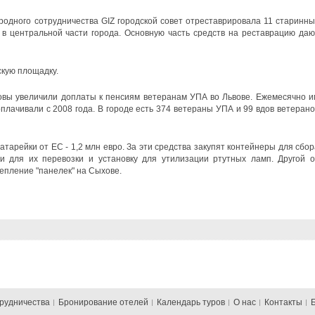
одного сотрудничества GIZ городской совет отреставрировала 11 старинны
 в центральной части города. Основную часть средств на реставрацию даю
скую площадку.
ловы увеличили доплаты к пенсиям ветеранам УПА во Львове. Ежемесячно и
плачивали с 2008 года. В городе есть 374 ветераны УПА и 99 вдов ветерано
атарейки от ЕС - 1,2 млн евро. За эти средства закупят контейнеры для сбор
и для их перевозки и установку для утилизации ртутных ламп. Другой о
тепление "панелек" на Сыхове.
трудничества
Бронирование отелей
Календарь туров
О нас
Контакты