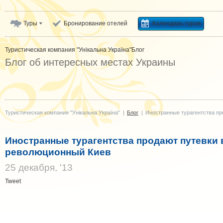
Туры
Бронирование отелей
Календарь туров
Туристическая компания "Унікальна Україна"
Блог
Блог об интересных местах Украины
Туристическая компания "Унікальна Україна"
|
Блог
|
Иностранные турагентства пр
Иностранные турагентства продают путевки 
революционный Киев
25 декабря, '13
Tweet