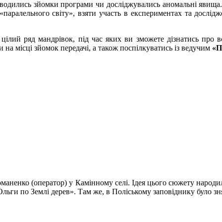
оводились зйомки програми чи досліджувались аномальні явища. 
паралельного світу», взяти участь в експериментах та досліджен
цілий ряд мандрівок, під час яких ви зможете дізнатись про 
 на місці зйомок передачі, а також поспілкуватись із ведучим
«П
маненко (оператор) у Камінному селі. Ідея цього сюжету народила
ги по Землі дерев». Там же, в Поліському заповіднику було знят