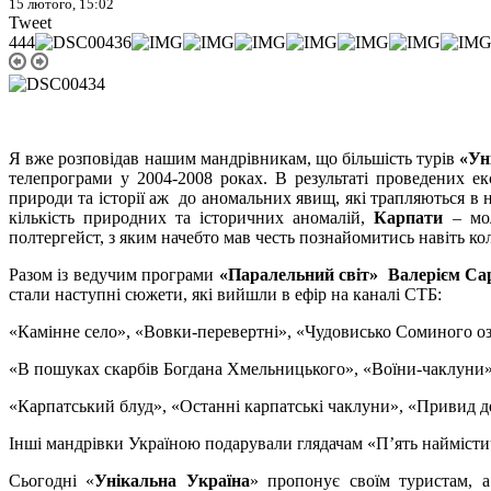
15 лютого, 15:02
Tweet
Я вже розповідав нашим мандрівникам, що більшість турів
«Ун
телепрограми у 2004-2008 роках. В результаті проведених ек
природи та історії аж до аномальних явищ, які трапляються в 
кількість природних та історичних аномалій,
Карпати
– мол
полтергейст, з яким начебто мав честь познайомитись навіть к
Разом із ведучим програми
«Паралельний світ» Валерієм Са
стали наступні сюжети, які вийшли в ефір на каналі СТБ:
«Камінне село», «Вовки-перевертні», «Чудовисько Соминого озе
«В пошуках скарбів Богдана Хмельницького», «Воїни-чаклуни»,
«Карпатський блуд», «Останні карпатські чаклуни», «Привид д
Інші мандрівки Україною подарували глядачам «П’ять наймістич
Сьогодні «
Унікальна Україна
» пропонує своїм туристам, 