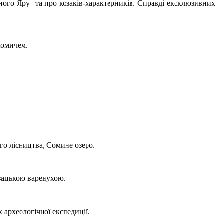
ного Яру та про козаків-характерників. Справді ексклюзивних
Хомичем.
го лісництва, Сомине озеро.
зацькою варенухою.
 археологічної експедиції.