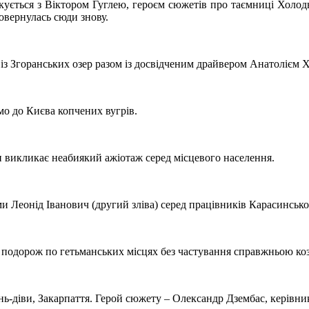
кується з Віктором Гуглею, героєм сюжетів про таємниці Холод
повернулась сюди знову.
із Згоранських озер разом із досвідченим драйвером Анатолієм 
о до Києва копчених вугрів.
 викликає неабиякий ажіотаж серед місцевого населення.
и Леонід Іванович (другий зліва) серед працівників Карасинсько
 подорож по гетьманських місцях без частування справжньою ко
-діви, Закарпаття. Герой сюжету – Олександр Дзембас, керівник