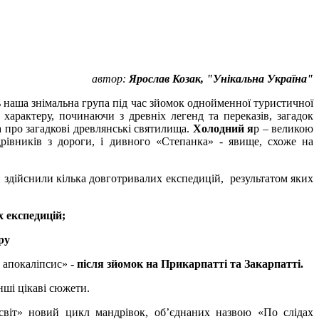
автор:
Ярослав Козак, "Унікальна Україна"
ь наша знімальна група під час зйомок однойменної туристичної
характеру, починаючи з древніх легенд та переказів, загадок
а про загадкові древлянські святилища.
Холодний я
р – великою
івників з дороги, і дивного «Степанка» - явище, схоже на
 ми здійснили кілька довготривалих експедицій, результатом яких
 експедицій;
ру
 апокаліпсис» -
після зйомок на Прикарпатті та Закарпатті.
нші цікаві сюжети.
світ» новий цикл мандрівок, об’єднаних назвою «По слідах