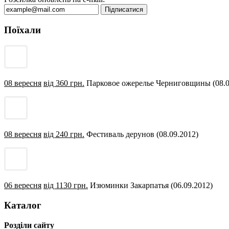
Поїхали
08 вересня
від 360 грн.
Парковое ожерелье Черниговщины (08.0
08 вересня
від 240 грн.
Фестиваль дерунов (08.09.2012)
06 вересня
від 1130 грн.
Изюминки Закарпатья (06.09.2012)
Каталог
Розділи сайту