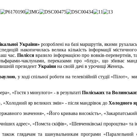
ікальної України»
розроблені на базі маршрутів, якими рухалас
спедицій накопичилась велика кількість інформації містичного 
наш час.
Полісся
вразило інформацією про вовків-перевертнів, т
ьфарами-чаклунами, переказами про «блуд», що збиває мандр
олишній президент
України
на своїй дачі в урочищі Женець.
раулою
, у ході спільної роботи на телевізійній студії «Пілот»,
ра», «Гостя з минулого» - в результаті
Поліських та Волинських
 «Холодний яр великих змін» - після мандрівок до
Холодного я
ержавного значення», «Його кривава високість», «Закарпатський
ніших адрес», «Помста скіфів», «Шевченківські пророцтва» та і
а також глядачам та шанувальникам програми «Паралельний 