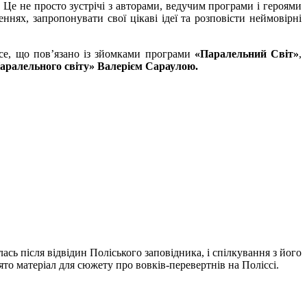
Це не просто зустрічі з авторами, ведучим програми і героями
нях, запропонувати свої цікаві ідеї та розповісти неймовірні
все, що пов’язано із зйомками програми
«Паралельний Світ»
,
аралельного світу» Валерієм Сараулою.
сь після відвідин Поліського заповідника, і спілкування з його
о матеріал для сюжету про вовків-перевертнів на Поліссі.