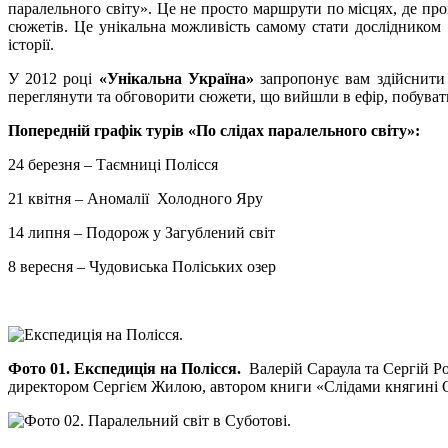
паралельного світу». Це не просто маршрути по місцях, де пр
сюжетів. Це унікальна можливість самому стати дослідником «
історії.
У 2012 році
«Унікальна Україна»
запропонує вам здійснити 
переглянути та обговорити сюжети, що вийшли в ефір, побувати
Попередній графік турів «По слідах паралельного світу»:
24 березня – Таємниці Полісся
21 квітня – Аномалії Холодного Яру
14 липня – Подорож у Загублений світ
8 вересня – Чудовиська Поліських озер
Фото 01. Експедиція на Полісся.
Валерій Сараула та Сергій Ро
директором Сергієм Жилою, автором книги «Слідами княгині Оль