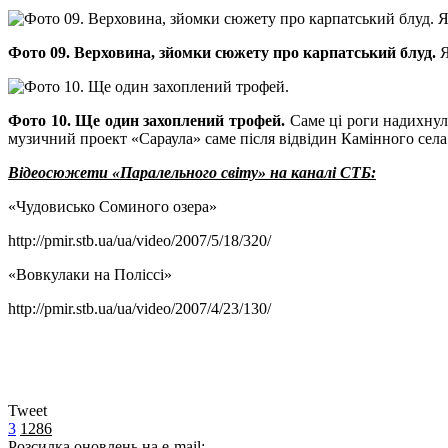
Фото 09. Верховина, зйомки сюжету про карпатський блуд.
Я
Фото 10. Ще один захоплений трофей.
Саме ці роги надихнули
музичний проект «Сараула» саме після відвідин Камінного села.
Відеосюжети «Паралельного світу» на каналі СТБ:
«Чудовисько Соминого озера»
http://pmir.stb.ua/ua/video/2007/5/18/320/
«Вовкулаки на Поліссі»
http://pmir.stb.ua/ua/video/2007/4/23/130/
Tweet
3
1286
Розсилка оновлень на e-mail: